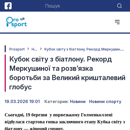
Н
овини
К
убок світу з біатлону. Рекорд Меркушиної та розв’язка боротьби за Великий кришталевий глобус
Prosport
Кубок світу з біатлону. Рекорд
Меркушиної та розв’язка
боротьби за Великий кришталевий
глобус
19.03.2026 19:01
Категории:
Новини
Новини спорту
Сьогодні, 19 березня у норвезькому Голменколлені
відбулася стартова гонка заключного етапу Кубка світу з
біатлону — жіночий спринт.