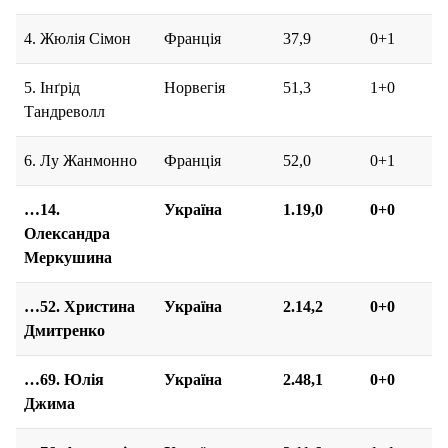
4. Жюлія Сімон
Франція
37,9
0+1
5. Інґрід
Норвегія
51,3
1+0
Тандреволл
6. Лу Жанмонно
Франція
52,0
0+1
…14.
Україна
1.19,0
0+0
Олександра
Меркушина
…52. Христина
Україна
2.14,2
0+0
Дмитренко
…69. Юлія
Україна
2.48,1
0+0
Джима