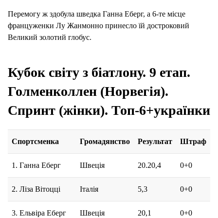
Перемогу ж здобула шведка Ганна Еберг, а 6-те місце
француженки Лу Жанмонно принесло їй достроковий
Великий золотий глобус.
Кубок світу з біатлону. 9 етап.
Голменколлен (Норвегія).
Спринт (жінки). Топ-6+українки
Спортсменка
Громадянство
Результат
Штраф
1. Ганна Еберг
Швеція
20.20,4
0+0
2. Ліза Вітоцці
Італія
5,3
0+0
3. Ельвіра Еберг
Швеція
20,1
0+0