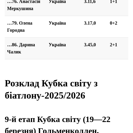
…76. Анастасія
Україна
3.11,6
1+1
Меркушина
…79. Олена
Україна
3.17,0
0+2
Городна
…86. Дарина
Україна
3.45,0
2+1
Чалик
Розклад Кубка світу з
біатлону-2025/2026
9-й етап Кубка світу (19—22
березня) Гольменколлен,