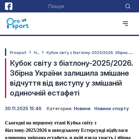
Н
овини
К
убок світу з біатлону-2025/2026. Збірна України залишила змішане відчуття від виступу у змішаній одиночній естафеті
Prosport
Кубок світу з біатлону-2025/2026.
Збірна України залишила змішане
відчуття від виступу у змішаній
одиночній естафеті
30.11.2025 15:46
Категории:
Новини
Новини спорту
Сьогодні на першому етапі Кубка світу з
біатлону-2025/2026 в шведському Естерсунді відбулася
одиночна змішана естафета, в якій взяла участь і збірна