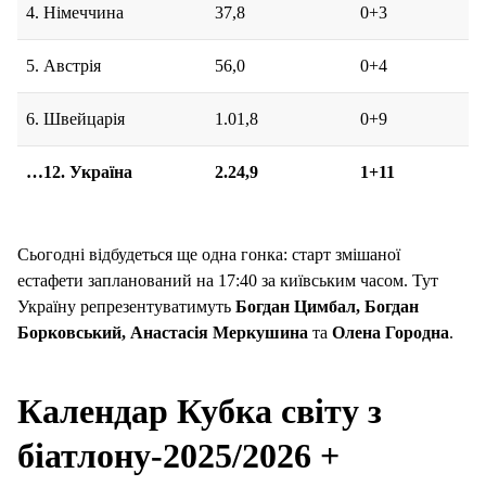
4. Німеччина
37,8
0+3
5. Австрія
56,0
0+4
6. Швейцарія
1.01,8
0+9
…12. Україна
2.24,9
1+11
Сьогодні відбудеться ще одна гонка: старт змішаної
естафети запланований на 17:40 за київським часом. Тут
Україну репрезентуватимуть
Богдан Цимбал, Богдан
Борковський, Анастасія Меркушина
та
Олена Городна
.
Календар Кубка світу з
біатлону-2025/2026 +