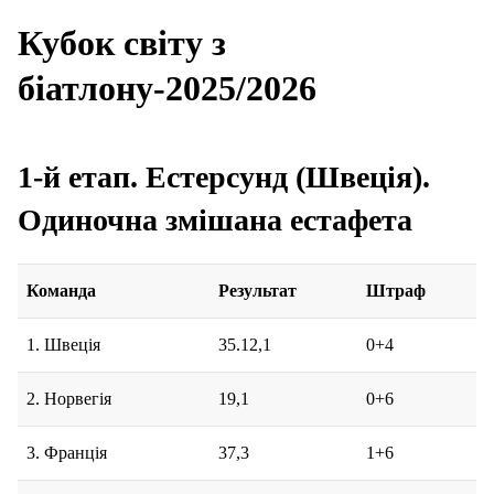
Кубок світу з
біатлону-2025/2026
1-й етап. Естерсунд (Швеція).
Одиночна змішана естафета
Команда
Результат
Штраф
1. Швеція
35.12,1
0+4
2. Норвегія
19,1
0+6
3. Франція
37,3
1+6