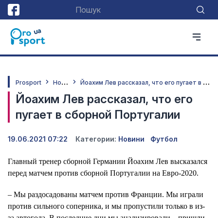
Н
овини
Й
оахим Лев рассказал, что его пугает в сборной Португалии
Prosport
Йоахим Лев рассказал, что его
пугает в сборной Португалии
19.06.2021 07:22
Категории:
Новини
Футбол
Главный тренер сборной Германии Йоахим Лев высказался
перед матчем против сборной Португалии на Евро-2020.
– Мы раздосадованы матчем против Франции. Мы играли
против сильного соперника, и мы пропустили только в из-
за автогола. В последние дни мы анализировали – пришли