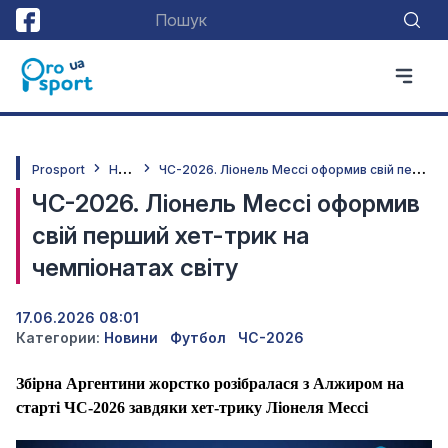
Н
овини
Ч
С-2026. Ліонель Мессі оформив свій перший хет-трик на чемпіонатах світу
Prosport
ЧС-2026. Ліонель Мессі оформив
свій перший хет-трик на
чемпіонатах світу
17.06.2026 08:01
Категории:
Новини
Футбол
ЧС-2026
Збірна Аргентини жорстко розібралася з Алжиром на
старті ЧС-2026 завдяки хет-трику Ліонеля Мессі