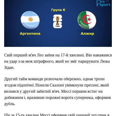
Свій перший м'яч Лео забив на 17-й хвилині. Він наважився
на удар з-за меж штрафного, який не зміг парирувати Люка
Зідан.
Другий тайм команди розпочали обережно, однак трохи
згодом підопічні Ліонеля Скалоні увімкнули пресинг, який
вилився у другий забитий м'яч. Мессі першим встиг на
добивання і, вразивши порожні ворота суперника, оформив
дубль.
Ще за 15-ть хвилин Мессі оформив свій перший хет-трик в