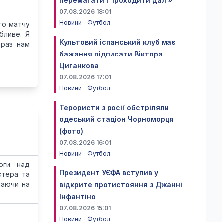
перемагати і проходити далі»
07.08.2026 18:01
Новини
Футбол
го матчу
бливе. Я
Культовий іспанський клуб має
араз нам
бажання підписати Віктора
Циганкова
07.08.2026 17:01
Новини
Футбол
Терористи з росії обстріляли
одеський стадіон Чорноморця
(фото)
07.08.2026 16:01
Новини
Футбол
моги над
Президент УЄФА вступив у
стера та
маючи на
відкрите протистояння з Джанні
Інфантіно
07.08.2026 15:01
Новини
Футбол