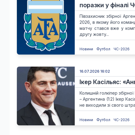
поразки у фіналі 
Півзахисник збірної Арг
2026, в якому його коман
матчу стався вже у комп
другу жовту...
Новини
Футбол
ЧС-2026
16.07.2026 16:02
Ікер Касільяс: «Ан
Колишній голкіпер збірної 
– ​​Аргентина (1:2) Ікер К
не виходили зі свого штра
Новини
Футбол
ЧС-2026