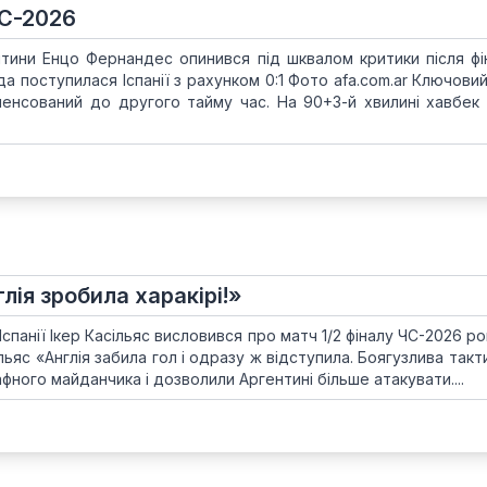
ЧС-2026
ентини Енцо Фернандес опинився під шквалом критики після фі
да поступилася Іспанії з рахунком 0:1 Фото afa.com.ar Ключов
енсований до другого тайму час. На 90+3-й хвилині хавбек
глія зробила харакірі!»
Іспанії Ікер Касільяс висловився про матч 1/2 фіналу ЧС-2026 ро
асільяс «Англія забила гол і одразу ж відступила. Боягузлива такт
фного майданчика і дозволили Аргентині більше атакувати....