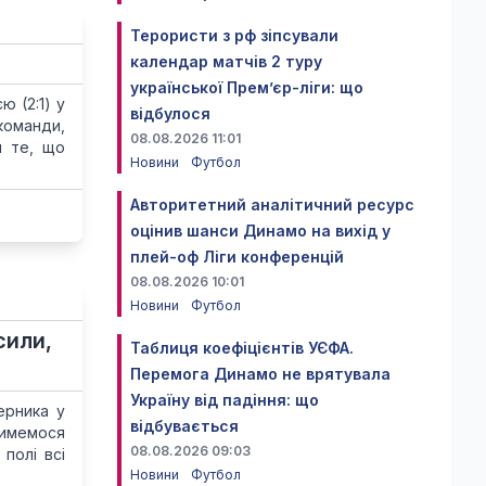
Терористи з рф зіпсували
календар матчів 2 туру
української Прем’єр-ліги: що
 (2:1) у
відбулося
команди,
08.08.2026 11:01
и те, що
Новини
Футбол
Авторитетний аналітичний ресурс
оцінив шанси Динамо на вихід у
плей-оф Ліги конференцій
08.08.2026 10:01
Новини
Футбол
сили,
Таблиця коефіцієнтів УЄФА.
Перемога Динамо не врятувала
Україну від падіння: що
ерника у
відбувається
тимемося
08.08.2026 09:03
полі всі
Новини
Футбол