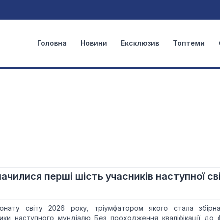
Головна
Новини
Ексклюзив
Топтеми
ачилися перші шість учасників наступної св
онату світу 2026 року, тріумфатором якого стала збірна 
ики наступного мундіалю Без проходження кваліфікації до ф