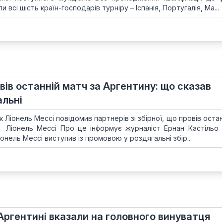
всі шість країн-господарів турніру – Іспанія, Португалія, Ма...
вів останній матч за Аргентину: що сказав
альні
іонель Мессі повідомив партнерів зі збірної, що провів остан
 Ліонель Мессі Про це інформує журналіст Ернан Кастільо 
іонель Мессі виступив із промовою у роздягальні збір...
Аргентині вказали на головного винуватця