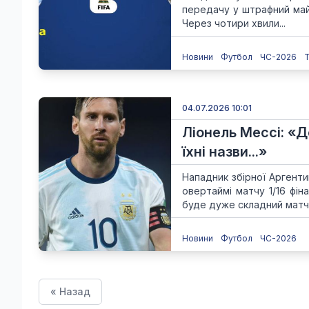
передачу у штрафний майд
Через чотири хвили...
Новини
Футбол
ЧС-2026
04.07.2026 10:01
Ліонель Мессі: «
їхні назви...»
Нападник збірної Аргент
овертаймі матчу 1/16 фін
буде дуже складний матч. 
Новини
Футбол
ЧС-2026
« Назад