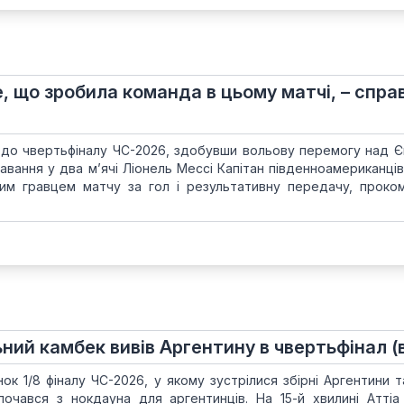
е, що зробила команда в цьому матчі, – спр
 до чвертьфіналу ЧС-2026, здобувши вольову перемогу над Є
тавання у два м’ячі Ліонель Мессі Капітан південноамериканці
щим гравцем матчу за гол і результативну передачу, проко
ний камбек вивів Аргентину в чвертьфінал (
ок 1/8 фіналу ЧС-2026, у якому зустрілися збірні Аргентини т
очався з нокдауна для аргентинців. На 15-й хвилині Аттіа