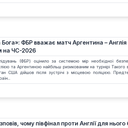
 Бога»: ФБР вважає матч Аргентина – Англія
 на ЧС-2026
ідувань (ФБР) оцінило за системою мір необхідної безп
глією та Аргентиною найбільш ризикованим на турнірі Такого 
ан США дійшов після зустрічі з місцевою поліцією. Предте
аїн...
зповів, чому півфінал проти Англії для нього