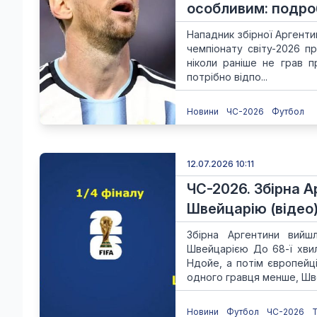
особливим: подро
Нападник збірної Аргент
чемпіонату світу-2026 п
ніколи раніше не грав п
потрібно відпо...
Новини
ЧС-2026
Футбол
12.07.2026 10:11
ЧС-2026. Збірна А
Швейцарію (відео
Збірна Аргентини вийш
Швейцарією До 68-ї хвил
Ндойе, а потім європейц
одного гравця менше, Шве
Новини
Футбол
ЧС-2026