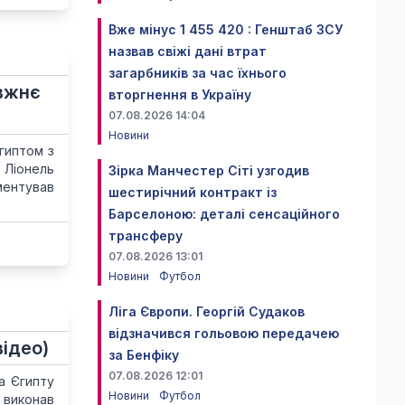
Вже мінус 1 455 420 : Генштаб ЗСУ
назвав свіжі дані втрат
загарбників за час їхнього
авжнє
вторгнення в Україну
07.08.2026 14:04
Новини
гиптом з
в Ліонель
Зірка Манчестер Сіті узгодив
ментував
шестирічний контракт із
Барселоною: деталі сенсаційного
трансферу
07.08.2026 13:01
Новини
Футбол
Ліга Європи. Георгій Судаков
відзначився гольовою передачею
відео)
за Бенфіку
07.08.2026 12:01
а Єгипту
Новини
Футбол
 виконав