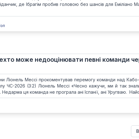
анчик, де Ібрагім пробив головою без шансів для Еміліано Ма
Топ
Дехто може недооцінювати певні команди че
ини Ліонель Мессі прокоментував перемогу команди над Кабо
алу ЧС-2026 (3:2) Ліонель Мессі «Чесно кажучи, ми й так знал
Недарма ця команда не програла ані Іспанії, ані Уругваю. Найск
В