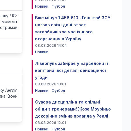
Новини
Футбол
налу ЧC-
Вже мінус 1 456 610 : Генштаб ЗСУ
ий момент
назвав свіжі дані втрат
 отримав
загарбників за час їхнього
вторгнення в Україну
08.08.2026 14:04
Новини
Ліверпуль забирає у Барселони її
капітана: всі деталі сенсаційної
угоди
08.08.2026 13:01
ку Англія
Новини
Футбол
ика. Вони
Сувора дисципліна та спільні
обіди з тренерами! Жозе Моуріньо
докорінно змінив правила у Реалі
08.08.2026 12:01
Новини
Футбол