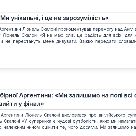
Ми унікальні, і це не зарозумілість«
Аргентини Ліонель Скалоні прокоментував перемогу над Англією
ту Ліонель Скалоні «Я не маю слів, це радість для всіх, для 
ли не перестануть мене дивувати. Важко передати словам
бірної Аргентини: «Ми залишимо на полі всі 
вийти у фінал»
 Аргентини Ліонель Скалоні висловився про англійського суп
ль Скалоні «У суперника є чудові футболісти, яких ми намага
о належним чином оцінити те, чого досягли. Ми залишимо на 