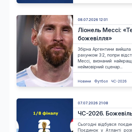
08.07.2026 12:01
Ліонель Мессі: «Т
божевілля»
Збірна Аргентини вийшла
рахунком 3:2, попри відс
Мессі, визнаний найкра
неймовірний сценар...
Новини
Футбол
ЧС-2026
07.07.2026 21:08
ЧС-2026. Божевіль
Сьогодні відбувся поєдин
Поєдинок у Атланті розп