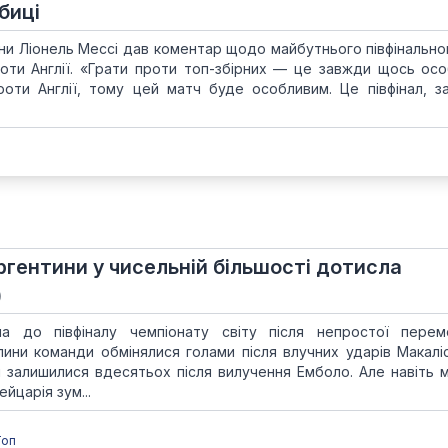
биці
ини Ліонель Мессі дав коментар щодо майбутнього півфінально
роти Англії. «Грати проти топ-збірних — це завжди щось осо
роти Англії, тому цей матч буде особливим. Це півфінал, з
ргентини у чисельній більшості дотисла
)
ла до півфіналу чемпіонату світу після непростої пере
ини команди обмінялися голами після влучних ударів Макалі
і залишилися вдесятьох після вилучення Емболо. Але навіть 
йцарія зум...
Топ