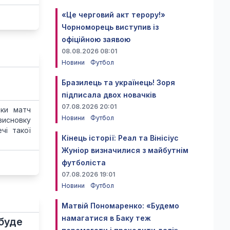
«Це черговий акт терору!»
Чорноморець виступив із
офіційною заявою
08.08.2026 08:01
Новини
Футбол
Бразилець та українець! Зоря
підписала двох новачків
07.08.2026 20:01
еки матч
Новини
Футбол
висновку
чі такої
Кінець історії: Реал та Вінісіус
Жуніор визначилися з майбутнім
футболіста
07.08.2026 19:01
Новини
Футбол
Матвій Пономаренко: «Будемо
намагатися в Баку теж
 буде