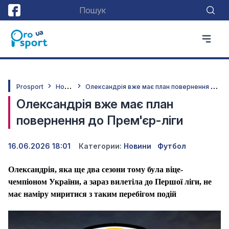
Н
овини
О
лександрія вже має план повернення до Прем'єр-ліги
Prosport
Олександрія вже має план
повернення до Прем'єр-ліги
16.06.2026 18:01
Категории:
Новини
Футбол
Олександрія, яка ще два сезони тому була віце-
чемпіоном України, а зараз вилетіла до Першої ліги, не
має наміру миритися з таким перебігом подій