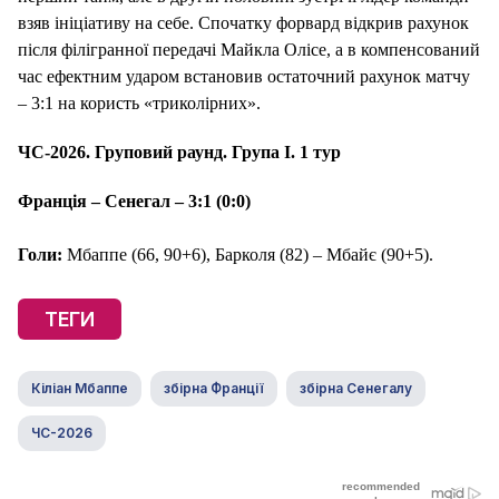
взяв ініціативу на себе. Спочатку форвард відкрив рахунок
після філігранної передачі Майкла Олісе, а в компенсований
час ефектним ударом встановив остаточний рахунок матчу
– 3:1 на користь «триколірних».
ЧС-2026. Груповий раунд. Група І. 1 тур
Франція – Сенегал – 3:1 (0:0)
Голи:
Мбаппе (66, 90+6), Барколя (82) – Мбайє (90+5).
ТЕГИ
Кіліан Мбаппе
збірна Франції
збірна Сенегалу
ЧС-2026