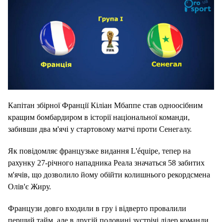
Капітан збірної Франції Кіліан Мбаппе став одноосібним
кращим бомбардиром в історії національної команди,
забивши два м'ячі у стартовому матчі проти Сенегалу.
Як повідомляє французьке видання L'équipe, тепер на
рахунку 27-річного нападника Реала значаться 58 забитих
м'ячів, що дозволило йому обійти колишнього рекордсмена
Олів'є Жиру.
Французи довго входили в гру і відверто провалили
перший тайм, але в другій половині зустрічі лідер команди