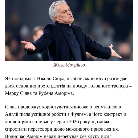
Жозе Моуріньо
Як повідомляє Ніколо Скіра, лісабонський клуб розглядає
двох основних претендентів на посаду головного тренера –
Марку Сілва та Рубена Аморіма.
Сілва продовжує користуватися високою репутацією в
Англії після успішної роботи з Фулгем, а його контракт із
лондонцями спливає у червні 2026 року, що може
спростити переговори щодо можливого призначення.
Водночас Аморім наразі перебуває без клубу після