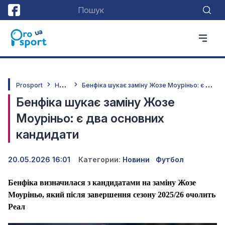
Н
овини
Б
енфіка шукає заміну Жозе Моуріньо: є два основних кандидати
Prosport
Бенфіка шукає заміну Жозе
Моуріньо: є два основних
кандидати
20.05.2026 16:01
Категории:
Новини
Футбол
Бенфіка визначилася з кандидатами на заміну Жозе
Моуріньо, який після завершення сезону 2025/26 очолить
Реал