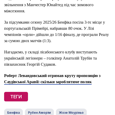
звільнення з Манчестер Юнайтед під час зимового
міжсезоння.
За підсумками сезону 2025/26 Бенфіка посіла 3-тє місце у
португальській Прімейрі, набравши 80 очок. У Лізі
чемпіонів «орли» дійшли до 1/16 фіналу, де програли Реалу
за сумою двох матчів (1:3).
Нагадаємо, у складі лісабонського клубу виступають
українській легіонери – голкіпер Анатолій Трубін та
півзахисник Георгій Судаков.
Роберт Левандовський отримав круту пропозицію з
Саудівської Аравії: скільки зароблятиме поляк
ТЕГИ
Бенфіка
Рубен Аморім
Жозе Моуріньо