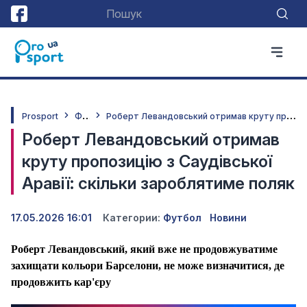
Ф
утбол
Р
оберт Левандовський отримав круту пропозицію з Саудівської Аравії: скільки зароблятиме поляк
Prosport
Роберт Левандовський отримав
круту пропозицію з Саудівської
Аравії: скільки зароблятиме поляк
17.05.2026 16:01
Категории:
Футбол
Новини
Роберт Левандовський, який вже не продовжуватиме
захищати кольори Барселони, не може визначитися, де
продовжить кар'єру