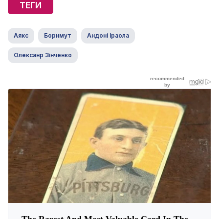
ТЕГИ
Аякс
Борнмут
Андоні Іраола
Олексанр Зінченко