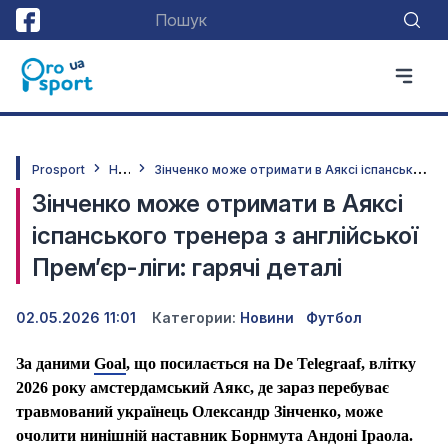
Н
овини
З
інченко може отримати в Аяксі іспанського тренера з англійської Прем’єр-ліги: гарячі деталі
Prosport
Зінченко може отримати в Аяксі
іспанського тренера з англійської
Прем’єр-ліги: гарячі деталі
02.05.2026 11:01
Категории:
Новини
Футбол
За даними
Goal
, що посилається на De Telegraaf, влітку
2026 року амстердамський Аякс, де зараз перебуває
травмований українець Олександр Зінченко, може
очолити нинішній наставник Борнмута Андоні Іраола.