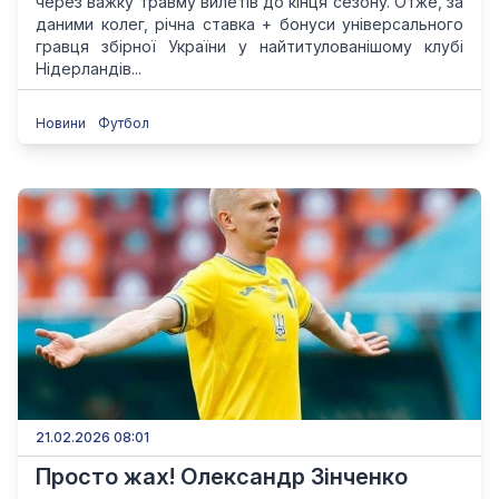
через важку травму вилетів до кінця сезону. Отже, за
даними колег, річна ставка + бонуси універсального
гравця збірної України у найтитулованішому клубі
Нідерландів...
Новини
Футбол
21.02.2026 08:01
Просто жах! Олександр Зінченко