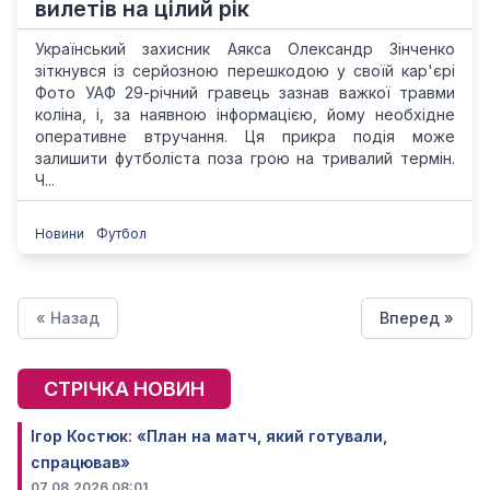
вилетів на цілий рік
Український захисник Аякса Олександр Зінченко
зіткнувся із серйозною перешкодою у своїй кар'єрі
Фото УАФ 29-річний гравець зазнав важкої травми
коліна, і, за наявною інформацією, йому необхідне
оперативне втручання. Ця прикра подія може
залишити футболіста поза грою на тривалий термін.
Ч...
Новини
Футбол
« Назад
Вперед »
СТРІЧКА НОВИН
Ігор Костюк: «План на матч, який готували,
спрацював»
07.08.2026 08:01