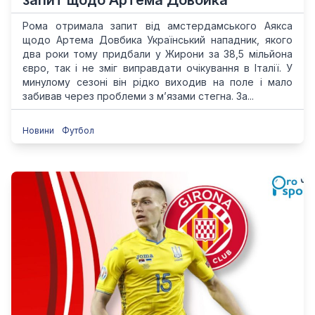
запит щодо Артема Довбика
Рома отримала запит від амстердамського Аякса
щодо Артема Довбика Український нападник, якого
два роки тому придбали у Жирони за 38,5 мільйона
євро, так і не зміг виправдати очікування в Італії. У
минулому сезоні він рідко виходив на поле і мало
забивав через проблеми з м’язами стегна. За...
Новини
Футбол