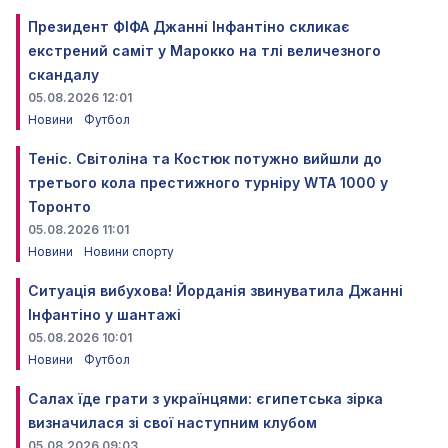
Президент ФІФА Джанні Інфантіно скликає
екстрений саміт у Марокко на тлі величезного
скандалу
05.08.2026 12:01
Новини
Футбол
Теніс. Світоліна та Костюк потужно вийшли до
третього кола престижного турніру WTA 1000 у
Торонто
05.08.2026 11:01
Новини
Новини спорту
Ситуація вибухова! Йорданія звинуватила Джанні
Інфантіно у шантажі
05.08.2026 10:01
Новини
Футбол
Салах їде грати з українцями: єгипетська зірка
визначилася зі свої наступним клубом
05.08.2026 09:03