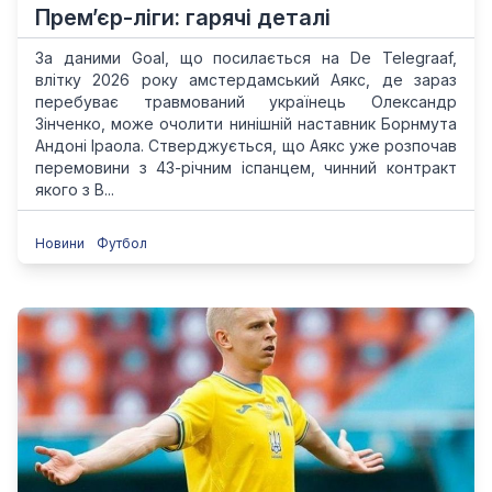
Прем’єр-ліги: гарячі деталі
За даними Goal, що посилається на De Telegraaf,
влітку 2026 року амстердамський Аякс, де зараз
перебуває травмований українець Олександр
Зінченко, може очолити нинішній наставник Борнмута
Андоні Іраола. Стверджується, що Аякс уже розпочав
перемовини з 43-річним іспанцем, чинний контракт
якого з В...
Новини
Футбол