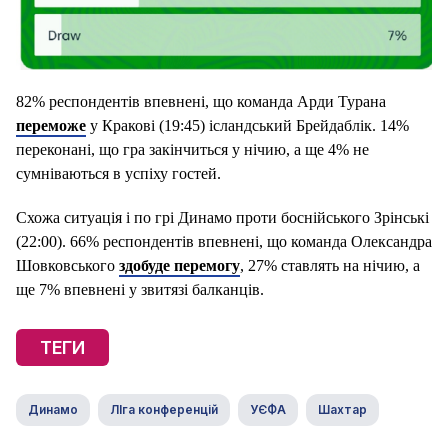
82% респондентів впевнені, що команда Арди Турана
переможе
у Кракові (19:45) ісландський Брейдаблік. 14%
переконані, що гра закінчиться у нічию, а ще 4% не
сумніваються в успіху гостей.
Схожа ситуація і по грі Динамо проти боснійського Зрінські
(22:00). 66% респондентів впевнені, що команда Олександра
Шовковського
здобуде перемогу
, 27% ставлять на нічию, а
ще 7% впевнені у звитязі балканців.
ТЕГИ
Динамо
ЛІга конференцій
УЄФА
Шахтар