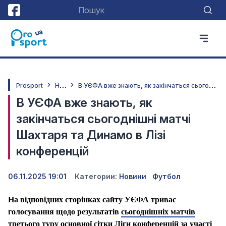
Н
овини
В
УЄФА вже знають, як закінчаться сьогоднішні матчі Шахтаря та Динамо в Лізі конференцій
Prosport
В УЄФА вже знають, як
закінчаться сьогоднішні матчі
Шахтаря та Динамо в Лізі
конференцій
06.11.2025 19:01
Категории:
Новини
Футбол
На відповідних сторінках сайту УЄФА триває
голосування щодо результатів
сьогоднішніх матчів
третього туру основної сітки Ліги конференцій за участі