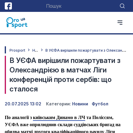
Н
овини
В
УЄФА вирішили пожартувати з Олександрією в матчах Ліги конференцій проти сербів: що сталося
Prosport
В УЄФА вирішили пожартувати з
Олександрією в матчах Ліги
конференцій проти сербів: що
сталося
20.07.2025 13:02
Категории:
Новини
Футбол
По аналогії з
київським Динамо в ЛЧ
та Поліссям,
УЄФА вже оприлюднив склади суддівських бригад на
обидва матчі другого кваліфікаційного раунду Ліги