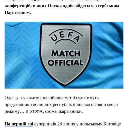
конференцій, в яких Олександрія зійдеться з сербським
Партизаном.
Одразу зауважимо, що обидва матчі судитимуть
представники колишніх республік кривавого совєтського
режиму… В УЄФА, схоже, жартівники.
На першій грі
суперників 24 липня у польському Катовіце