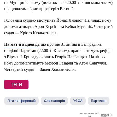
на Муніципальному (початок — о 20:00 за київським часом)
працюватиме бригада рефері з Естонії.
Головним суддею виступить Йонас Яновіст. На лініях йому
допомагатимуть Арон Херсінг та Вейко Мутснік. Четвертий
суддя — Крісто Кюльястінен.
На матчі-відповіді
, що пройде 31 липня в Белграді на
стадіоні Партизан (22:00 за Києвом), працюватимуть рефері
з Вірменії. Бригаду очолить Генрік Налбандян. На лініях
йому допомагатимуть Мезроп Газарян та Атом Савгулян.
Четвертий суддя — Завен Ховханнесян.
ТЕГИ
ЛІга конференцій
Олександрія
УЄФА
Партизан