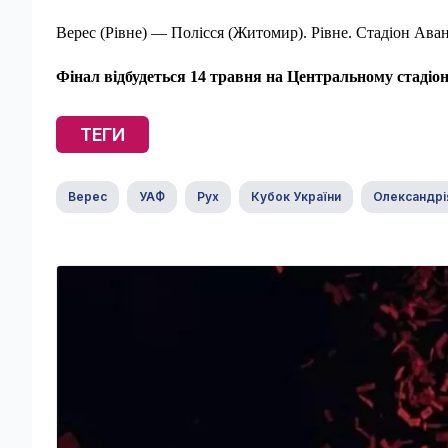
Верес (Рівне) — Полісся (Житомир). Рівне. Стадіон Аван
Фінал відбудеться 14 травня на Центральному стадіо
ТЕГИ
Верес
УАФ
Рух
Кубок України
Олександрі