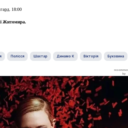
гард. 18:00
ні Житомира.
я
Полісся
Шахтар
Динамо К
Вікторія
Буковина