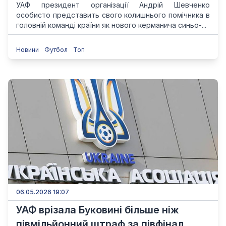
УАФ президент організації Андрій Шевченко
особисто представить свого колишнього помічника в
головній команді країни як нового керманича синьо-...
Новини
Футбол
Топ
06.05.2026 19:07
УАФ врізала Буковині більше ніж
півмільйонний штраф за півфінал