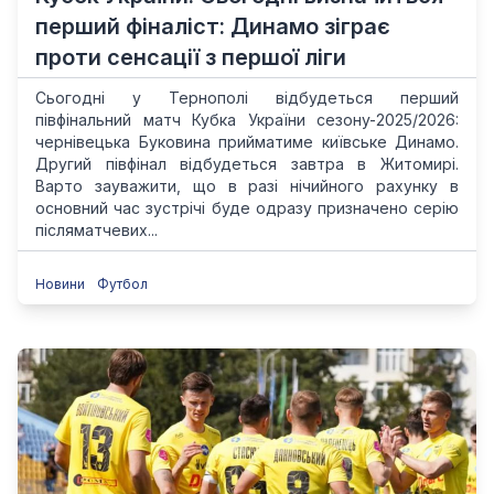
перший фіналіст: Динамо зіграє
проти сенсації з першої ліги
Сьогодні у Тернополі відбудеться перший
півфінальний матч Кубка України сезону-2025/2026:
чернівецька Буковина прийматиме київське Динамо.
Другий півфінал відбудеться завтра в Житомирі.
Варто зауважити, що в разі нічийного рахунку в
основний час зустрічі буде одразу призначено серію
післяматчевих...
Новини
Футбол