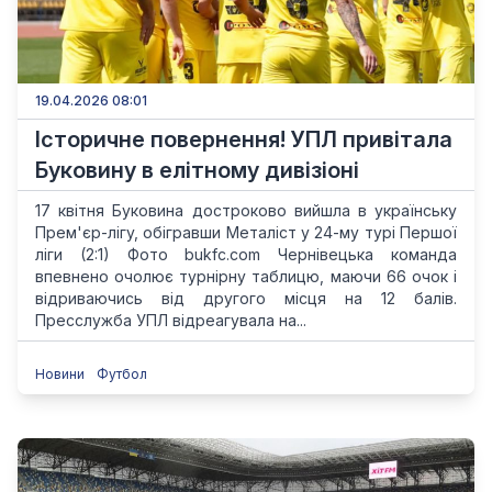
19.04.2026 08:01
Історичне повернення! УПЛ привітала
Буковину в елітному дивізіоні
17 квітня Буковина достроково вийшла в українську
Прем'єр-лігу, обігравши Металіст у 24-му турі Першої
ліги (2:1) Фото bukfc.com Чернівецька команда
впевнено очолює турнірну таблицю, маючи 66 очок і
відриваючись від другого місця на 12 балів.
Пресслужба УПЛ відреагувала на...
Новини
Футбол