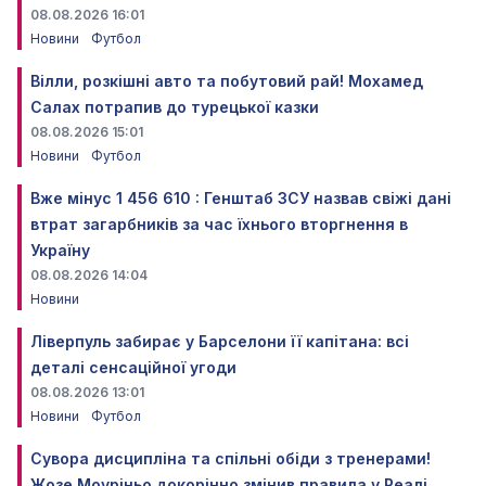
08.08.2026 16:01
Новини
Футбол
Вілли, розкішні авто та побутовий рай! Мохамед
Салах потрапив до турецької казки
08.08.2026 15:01
Новини
Футбол
Вже мінус 1 456 610 : Генштаб ЗСУ назвав свіжі дані
втрат загарбників за час їхнього вторгнення в
Україну
08.08.2026 14:04
Новини
Ліверпуль забирає у Барселони її капітана: всі
деталі сенсаційної угоди
08.08.2026 13:01
Новини
Футбол
Сувора дисципліна та спільні обіди з тренерами!
Жозе Моуріньо докорінно змінив правила у Реалі