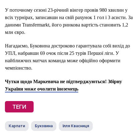
У поточному сезоні 23-річний вінгер провів 980 хвилин у
всіх турнірах, записавши на свій рахунок 1 гол і 3 асисти. За
даними Transfermarkt, його ринкова вартість становить 1,2
млн євро.
Нагадаємо, Буковина достроково гарантувала собі вихід до
УПЛ, набравши 69 очок після 25 турів Першої ліги. У
найближчих матчах команда може офіційно оформити
чемпіонство.
Чутки щодо Маркевича не підтверджуються! Збірну
України може очолити іноземець
ТЕГИ
Карпати
Буковина
Ілля Квасниця