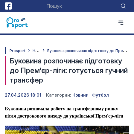
Н
овини
Б
уковина розпочинає підготовку до Прем'єр-ліги: готується гучний трансфер
Prosport
Буковина розпочинає підготовку
до Прем'єр-ліги: готується гучний
трансфер
27.04.2026 18:01
Категории:
Новини
Футбол
Буковина розпочала роботу на трансферному ринку
після дострокового виходу до української Прем'єр-ліги