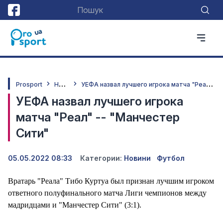
Н
овини
У
ЕФА назвал лучшего игрока матча "Реал" -- "Манчестер Сити"
Prosport
УЕФА назвал лучшего игрока
матча "Реал" -- "Манчестер
Сити"
05.05.2022 08:33
Категории:
Новини
Футбол
Вратарь "Реала" Тибо Куртуа был признан лучшим игроком
ответного полуфинального матча Лиги чемпионов между
мадридцами и "Манчестер Сити" (3:1).