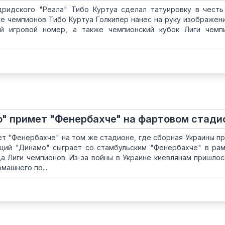
дридского "Реала" Тибо Куртуа сделал татуировку в чест
ге чемпионов Тибо Куртуа Голкипер нанес на руку изображен
ой игровой номер, а также чемпионский кубок Лиги чемп
" примет "Фенербахче" на фартовом стади
т "Фенербахче" на том же стадионе, где сборная Украины п
ций "Динамо" сыграет со стамбульским "Фенербахче" в рам
а Лиги чемпионов. Из-за войны в Украине киевлянам пришлос
машнего по...