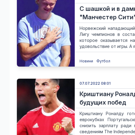
С шашкой и в дам
"Манчестер Сити
Норвежский нападающий 
Лигу чемпионов в соста
которое оказывается н
удовольствие от игры. А я.
Новини
Футбол
07.07.2022 08:01
Криштиану Роналд
будущих побед
Криштиану Роналду гот
еврокубках Португальс
снизить зарплату ради 
сведениям The Independen