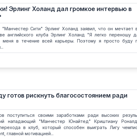
ки! Эрлинг Холанд дал громкое интервью в
"
"Манчестер Сити" Эрлинг Холанд заявил, что он мечтает 
ве английского клуба Эрлинг Холанд "Я легко переношу д
а меня в течение всей карьеры. Поэтому я просто буду 
..
у готов рискнуть благосостоянием ради
ов поступиться своими заработками ради высоких резул
кий нападающий "Манчестер Юнайтед" Криштиану Роналд
перехода в клуб, который способен выиграть Лигу чемпи
t, главной мотивацией...