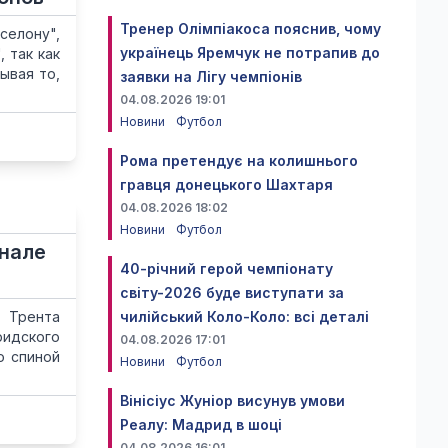
Тренер Олімпіакоса пояснив, чому
елону",
українець Яремчук не потрапив до
 так как
ывая то,
заявки на Лігу чемпіонів
04.08.2026 19:01
Новини
Футбол
Рома претендує на колишнього
гравця донецького Шахтаря
04.08.2026 18:02
Новини
Футбол
инале
40-річний герой чемпіонату
світу-2026 буде виступати за
 Трента
чилійський Коло-Коло: всі деталі
ридского
04.08.2026 17:01
о спиной
Новини
Футбол
Вінісіус Жуніор висунув умови
Реалу: Мадрид в шоці
04.08.2026 16:01