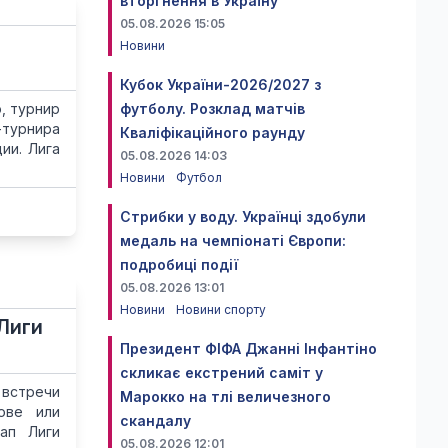
вторгнення в Україну
05.08.2026 15:05
Новини
Кубок України-2026/2027 з
, турнир
футболу. Розклад матчів
турнира
Кваліфікаційного раунду
ии. Лига
05.08.2026 14:03
Новини
Футбол
Стрибки у воду. Українці здобули
медаль на чемпіонаті Європи:
подробиці події
05.08.2026 13:01
Новини
Новини спорту
Лиги
Президент ФІФА Джанні Інфантіно
скликає екстрений саміт у
встречи
Марокко на тлі величезного
ове или
скандалу
ап Лиги
05.08.2026 12:01