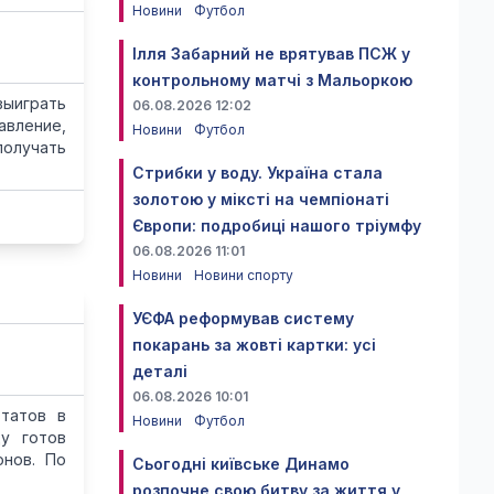
Новини
Футбол
Ілля Забарний не врятував ПСЖ у
контрольному матчі з Мальоркою
выиграть
06.08.2026 12:02
авление,
Новини
Футбол
получать
Стрибки у воду. Україна стала
золотою у міксті на чемпіонаті
Європи: подробиці нашого тріумфу
06.08.2026 11:01
Новини
Новини спорту
УЄФА реформував систему
покарань за жовті картки: усі
деталі
06.08.2026 10:01
ьтатов в
Новини
Футбол
у готов
онов. По
Сьогодні київське Динамо
розпочне свою битву за життя у