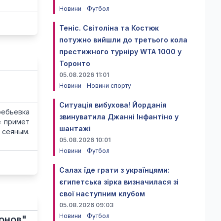
Новини
Футбол
Теніс. Світоліна та Костюк
потужно вийшли до третього кола
престижного турніру WTA 1000 у
Торонто
05.08.2026 11:01
Новини
Новини спорту
Ситуація вибухова! Йорданія
ребьевка
звинуватила Джанні Інфантіно у
е примет
шантажі
 сеяным.
05.08.2026 10:01
Новини
Футбол
Салах їде грати з українцями:
єгипетська зірка визначилася зі
свої наступним клубом
05.08.2026 09:03
Новини
Футбол
онов"