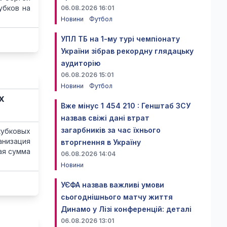
убков на
06.08.2026 16:01
Новини
Футбол
УПЛ ТБ на 1-му турі чемпіонату
України зібрав рекордну глядацьку
аудиторію
06.08.2026 15:01
Новини
Футбол
х
Вже мінус 1 454 210 : Генштаб ЗСУ
назвав свіжі дані втрат
загарбників за час їхнього
кубковых
низация
вторгнення в Україну
ая сумма
06.08.2026 14:04
Новини
УЄФА назвав важливі умови
сьогоднішнього матчу життя
Динамо у Лізі конференцій: деталі
06.08.2026 13:01