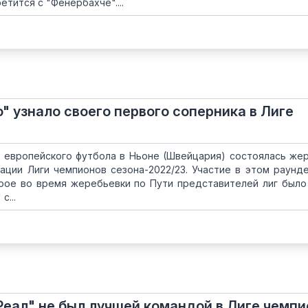
тится с "Фенербахче"....
" узнало своего первого соперника в Лиге
е европейского футбола в Ньоне (Швейцария) состоялась же
ации Лиги чемпионов сезона-2022/23. Участие в этом раунд
орое во время жеребьевки по Пути представителей лиг было
с...
Реал" не был лучшей командой в Лиге чемпи