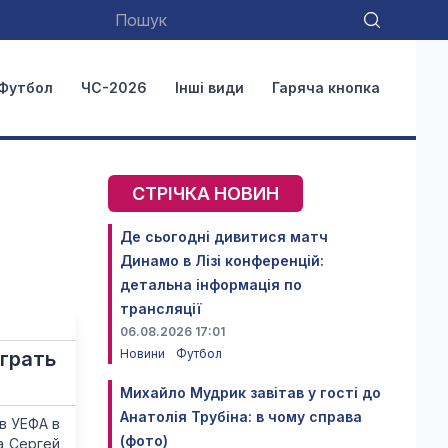
Футбол
ЧС-2026
Інші види
Гаряча кнопка
СТРІЧКА НОВИН
Де сьогодні дивитися матч
Динамо в Лізі конференцій:
детальна інформація по
трансляції
06.08.2026 17:01
Новини
Футбол
играть
Михайло Мудрик завітав у гості до
Анатолія Трубіна: в чому справа
в УЕФА в
(фото)
а Сергей