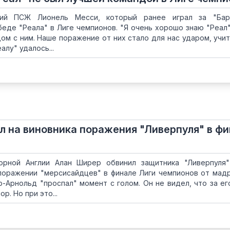
щий ПСЖ Лионель Месси, который ранее играл за "Барс
еде "Реала" в Лиге чемпионов. "Я очень хорошо знаю "Реал",
ом с ним. Наше поражение от них стало для нас ударом, учит
алу" удалось...
л на виновника поражения "Ливерпуля" в ф
рной Англии Алан Ширер обвинил защитника "Ливерпуля"
поражении "мерсисайдцев" в финале Лиги чемпионов от мад
ер-Арнольд "проспал" момент с голом. Он не видел, что за ег
р. Но при это...