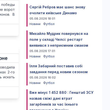
ь победы
Сергій Ребров має шанс знову
ие ворот
очолити київське Динамо
ионов. В
05.08.2026 18:01
Новини
Футбол
Михайло Мудрик повернувся на
поле у складі Челсі: рестарт
виявився з неприємним смаком
05.08.2026 17:01
Новини
Футбол
оне
Ілля Забарний поставив собі
роводила
завдання перед новим сезоном
ках 2-го
ь искать
05.08.2026 16:02
Новини
Футбол
Вже мінус 1 452 880 : Генштаб ЗСУ
назвав свіжі дані втрат
загарбників за час їхнього