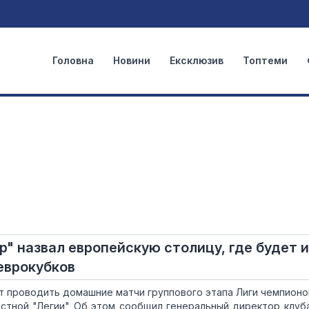
Головна
Новини
Ексклюзив
Топтеми
" назвал европейскую столицу, где будет 
еврокубков
 проводить домашние матчи группового этапа Лиги чемпионо
естной "Легии" Об этом сообщил генеральный директор клуб