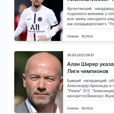
Аргентинский нападаю
поделился мнением о поб
всю жизнь находился ряд
как складывался матч. "Ре
Новини
Футбол
30.05.2022 09:51
Алан Ширер указа
Лиги чемпионов
Бывший нападающий сбо
Александер-Арнольда в 
"Реала" (0:1). "Александ
находится Винисиус Жунио
Новини
Футбол