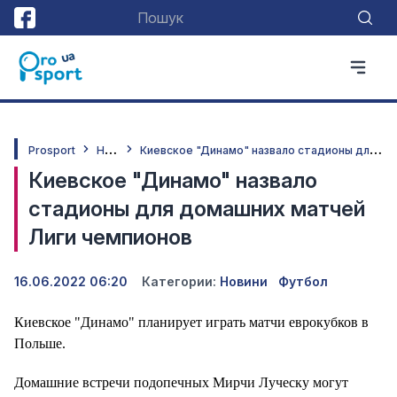
Н
овини
К
иевское "Динамо" назвало стадионы для домашних матчей Лиги чемпионов
Prosport
Киевское "Динамо" назвало
стадионы для домашних матчей
Лиги чемпионов
16.06.2022 06:20
Категории:
Новини
Футбол
Киевское "Динамо" планирует играть матчи еврокубков в
Польше.
Домашние встречи подопечных Мирчи Луческу могут