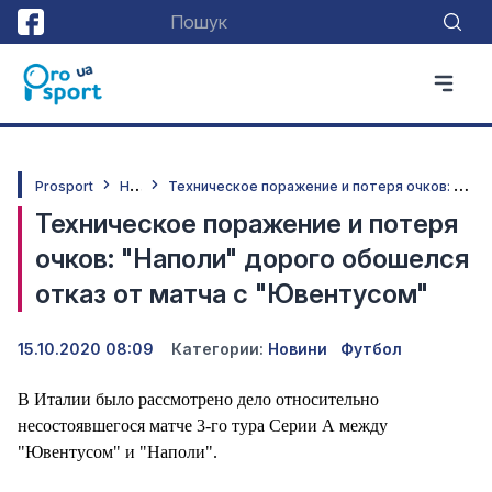
Н
овини
Т
ехническое поражение и потеря очков: "Наполи" дорого обошелся отказ от матча с "Ювентусом"
Prosport
Техническое поражение и потеря
очков: "Наполи" дорого обошелся
отказ от матча с "Ювентусом"
15.10.2020 08:09
Категории:
Новини
Футбол
В Италии было рассмотрено дело относительно
несостоявшегося матче 3-го тура Серии А между
"Ювентусом" и "Наполи".