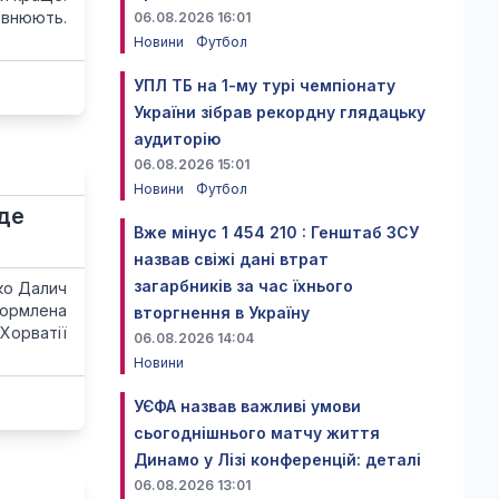
овнюють.
06.08.2026 16:01
Новини
Футбол
УПЛ ТБ на 1-му турі чемпіонату
України зібрав рекордну глядацьку
аудиторію
06.08.2026 15:01
Новини
Футбол
їде
Вже мінус 1 454 210 : Генштаб ЗСУ
назвав свіжі дані втрат
загарбників за час їхнього
ко Далич
формлена
вторгнення в Україну
Хорватії
06.08.2026 14:04
Новини
УЄФА назвав важливі умови
сьогоднішнього матчу життя
Динамо у Лізі конференцій: деталі
06.08.2026 13:01