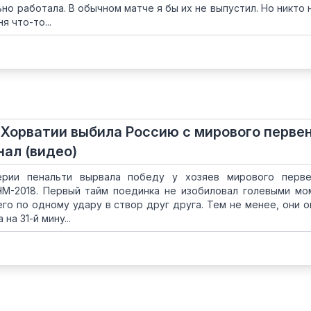
но работала. В обычном матче я бы их не выпустил. Но никто 
я что-то...
 Хорватии выбила Россию с мирового перве
нал (видео)
рии пенальти вырвала победу у хозяев мирового перве
 ЧМ-2018. Первый тайм поединка не изобиловал голевыми мо
го по одному удару в створ друг друга. Тем не менее, они о
на 31-й мину...