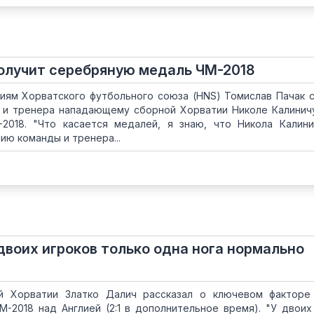
олучит серебряную медаль ЧМ-2018
иям Хорватского футбольного союза (HNS) Томислав Пачак 
 и тренера нападающему сборной Хорватии Николе Калинич
2018. "Что касается медалей, я знаю, что Никола Калин
ию команды и тренера...
 двоих игроков только одна нога нормально
й Хорватии Златко Далич рассказал о ключевом факторе
-2018 над Англией (2:1 в дополнительное время). "У двоих