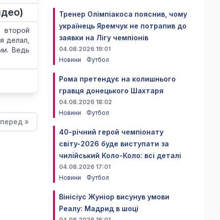
идео)
Тренер Олімпіакоса пояснив, чому
українець Яремчук не потрапив до
, второй
заявки на Лігу чемпіонів
я делал,
04.08.2026 19:01
ии. Ведь
Новини
Футбол
Рома претендує на колишнього
гравця донецького Шахтаря
04.08.2026 18:02
Новини
Футбол
перед »
40-річний герой чемпіонату
світу-2026 буде виступати за
чилійський Коло-Коло: всі деталі
04.08.2026 17:01
Новини
Футбол
Вінісіус Жуніор висунув умови
Реалу: Мадрид в шоці
04.08.2026 16:01