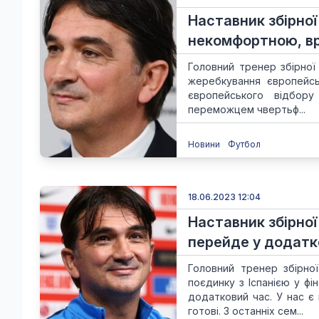
Наставник збірної
некомфортною, вр
Головний тренер збірної
жеребкування європейсь
європейського відбор
переможцем чвертьф...
Новини
Футбол
18.06.2023 12:04
Наставник збірної 
перейде у додатк
Головний тренер збірної
поєдинку з Іспанією у фі
додатковий час. У нас є 
готові. З останніх сем...