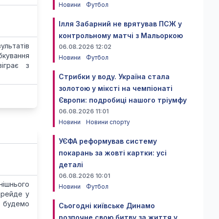
Новини
Футбол
Ілля Забарний не врятував ПСЖ у
контрольному матчі з Мальоркою
ультатів
06.08.2026 12:02
бкування
Новини
Футбол
іграє з
Стрибки у воду. Україна стала
золотою у міксті на чемпіонаті
Європи: подробиці нашого тріумфу
06.08.2026 11:01
Новини
Новини спорту
УЄФА реформував систему
покарань за жовті картки: усі
деталі
06.08.2026 10:01
нішнього
Новини
Футбол
ерейде у
и будемо
Сьогодні київське Динамо
розпочне свою битву за життя у