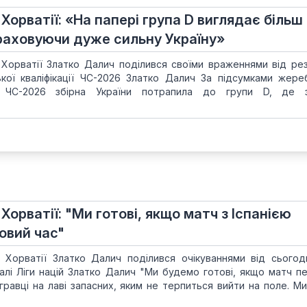
 Хорватії: «На папері група D виглядає більш
аховуючи дуже сильну Україну»
 Хорватії Златко Далич поділився своїми враженнями від рез
кої кваліфікації ЧС-2026 Златко Далич За підсумками жере
у ЧС-2026 збірна України потрапила до групи D, де з
Хорватії: "Ми готові, якщо матч з Іспанією
овий час"
 Хорватії Златко Далич поділився очікуваннями від сьогод
налі Ліги націй Златко Далич "Ми будемо готові, якщо матч п
гравці на лаві запасних, яким не терпиться вийти на поле. М