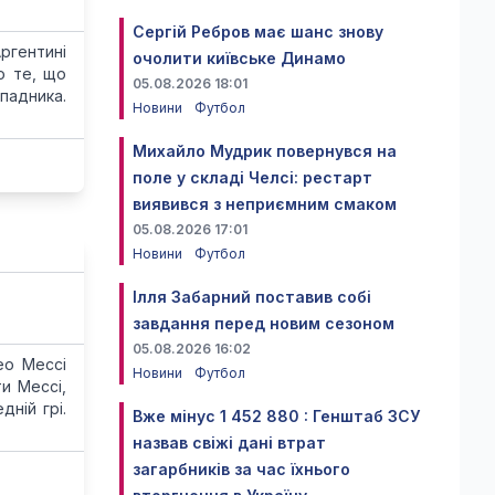
Сергій Ребров має шанс знову
ргентині
очолити київське Динамо
о те, що
05.08.2026 18:01
падника.
Новини
Футбол
Михайло Мудрик повернувся на
поле у складі Челсі: рестарт
виявився з неприємним смаком
05.08.2026 17:01
Новини
Футбол
Ілля Забарний поставив собі
завдання перед новим сезоном
05.08.2026 16:02
ео Мессі
Новини
Футбол
и Мессі,
ній грі.
Вже мінус 1 452 880 : Генштаб ЗСУ
назвав свіжі дані втрат
загарбників за час їхнього