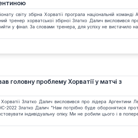
гентиною
іонату світу збірна Хорватії програла національній команді А
вний тренер хорватської збірної Златко Далич висловився пр
ийти у фінал. За словами тренера, для успіху не вистачило на
ав головну проблему Хорватії у матчі з
 Хорватії Златко Далич висловився про лідера Аргентини Л
ЧС-2022 Златко Далич "Нам потрібно буде оборонятися прот
товувати індивідуальну опіку. Ми не робили цього і в поперед