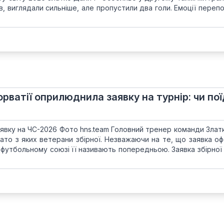
, виглядали сильніше, але пропустили два голи. Емоції переп
орватії оприлюднила заявку на турнір: чи по
аявку на ЧС-2026 Фото hns.team Головний тренер команди Злат
гато з яких ветерани збірної. Незважаючи на те, що заявка о
 футбольному союзі її називають попередньою. Заявка збірної 