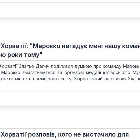
 Хорватії: "Марокко нагадує мені нашу кома
ою роки тому"
 Хорватії Златко Далич поділився думкою про команду Марокк
а Марокко змагатимуться за бронзові медалі катарського Му
третє місце на чемпіонаті світу. Хорватський наставник Злат
 Хорватії розповів, кого не вистачило для