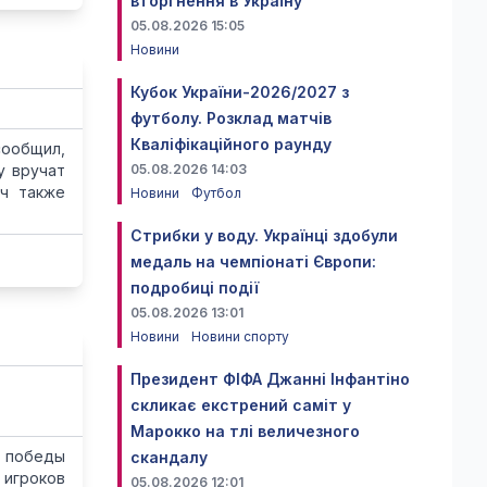
вторгнення в Україну
05.08.2026 15:05
Новини
Кубок України-2026/2027 з
футболу. Розклад матчів
Кваліфікаційного раунду
сообщил,
у вручат
05.08.2026 14:03
ич также
Новини
Футбол
Стрибки у воду. Українці здобули
медаль на чемпіонаті Європи:
подробиці події
05.08.2026 13:01
Новини
Новини спорту
Президент ФІФА Джанні Інфантіно
скликає екстрений саміт у
Марокко на тлі величезного
 победы
скандалу
 игроков
05.08.2026 12:01