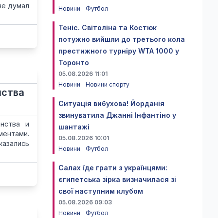
не думал
Новини
Футбол
Теніс. Світоліна та Костюк
потужно вийшли до третього кола
престижного турніру WTA 1000 у
Торонто
05.08.2026 11:01
Новини
Новини спорту
нства
Ситуація вибухова! Йорданія
звинуватила Джанні Інфантіно у
нства и
шантажі
ментами.
05.08.2026 10:01
казались
Новини
Футбол
Салах їде грати з українцями:
єгипетська зірка визначилася зі
свої наступним клубом
05.08.2026 09:03
Новини
Футбол