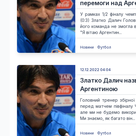
перемоги над Ар
У рамках 1/2 фіналу чемп
(0:3) Златко Далич Голо
його команда не змогла в
"Я вітаю Аргентин...
Новини
Футбол
12.12.2022 04:04
Златко Далич назв
Аргентиною
Головний тренер збірної
перед матчем півфіналу 
але ми не будемо викорис
Ми знаємо, як багато він...
Новини
Футбол