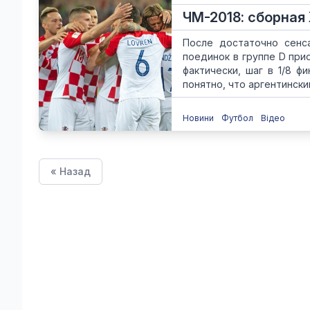
ЧМ-2018: сборная
После достаточно сенс
поединок в группе D при
фактически, шаг в 1/8 
понятно, что аргентинский
Новини
Футбол
Відео
« Назад