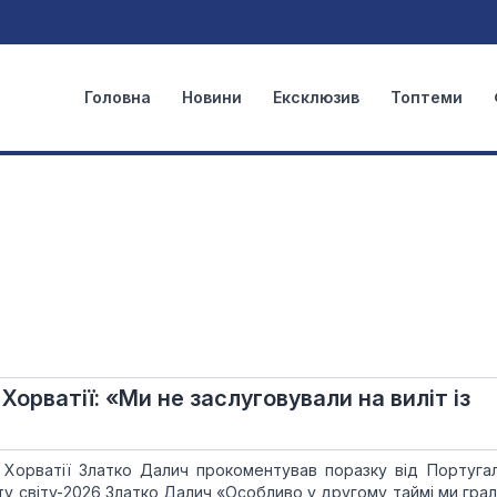
Головна
Новини
Ексклюзив
Топтеми
Хорватії: «Ми не заслуговували на виліт із
 Хорватії Златко Далич прокоментував поразку від Португалії
нату світу-2026 Златко Далич «Особливо у другому таймі ми гра