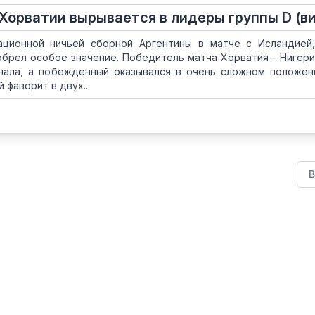
 Хорватии вырывается в лидеры группы D (в
ационной ничьей сборной Аргентины в матче с Исландией
обрел особое значение. Победитель матча Хорватия – Нигери
финала, а побежденный оказывался в очень сложном положен
 фаворит в двух...
В