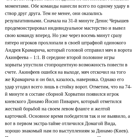
моментами. Обе команды нанесли всего по одному удару в
створ друг друга. Тем не менее, они оказались
результативными. Сначала на 31-й минуте Денис Черышев
продемонстрировал индивидуальное мастерство и вывел
свою команду вперед. Но уже через восемь минут сразу
пятеро игроков прохлопали в своей штрафной одинокого
Андрея Крамарича, который головой отправил мяч в ворота
Акинфеева – 1:1. В середине второй половине игры
хорваты упустили стопроцентную возможность повести в
счете. Акинфеев ошибся на выходе, мяч отскочил на того
же Крамарича и он бил, казалось, наверняка. Однако его
удар угодил всего лишь в стойку ворот. Отметим, что на 74-
й минуте в составе сборной Хорватии появился игрок
киевского Динамо Йосип Пиварич, который отметился
жесткой борьбой на своем левом фланге и желтой
карточкой. Основное время победителя так и не выявило, а
вот в первом экстра-тайме отличился Домагой Вида,
хорошо знакомый нам по выступлениям за Динамо (Киев).