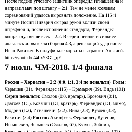
После подачи углового защитник опередил Игнашевича и
направил мяч под штангу – 2:1. Тем не менее хозяевам
соревнований удалось выровнять положение. На 115-й
минуте Йосип Пиварич сыграл рукой вблизи своей
штрафной и, после исполнения стандарта, Фернандес
выпрыгнул выше всех – 2:2. В серии пенальти сильнее
оказалась хорватская сборная 4:3, а решающий удар нанес
Иван Ракитич. В полуфинале хорваты сыграют с Англией.
https://youtu.be/44Ix53G2_qE
7 июля. ЧМ-2018. 1/4 финала
Россия – Хорватия – 2:2 (0:0, 1:1, 3:4 по пенальти)
Голы:
Черышев (31), Фернандес (115) – Крамарич (39), Вида (101)
Серия пенальти:
Смолов (0:0, вратарь), Брозович (0:1),
Дзагоев (1:1), Ковачич (1:1, вратарь), Фернандес (1:1, мимо),
Модрич (1:2), Игнашевич (2:2), Вида (2:3), Кузяев (3:3),
Ракитич (3:4)
Россия:
Акинфеев, Фернандес, Кутепов,
Игнашевич, Черышев (Смолов, 67), Кузяев, Зобнин,
Кудряшов, Самедов (Ерохин, 54), Головин (Дзагоев, 102),