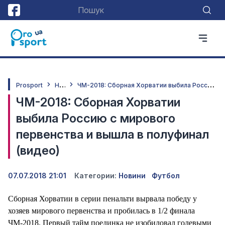
Н
овини
Ч
М-2018: Сборная Хорватии выбила Россию с мирового первенства и вышла в полуфинал (видео)
Prosport
ЧМ-2018: Сборная Хорватии
выбила Россию с мирового
первенства и вышла в полуфинал
(видео)
07.07.2018 21:01
Категории:
Новини
Футбол
Сборная Хорватии в серии пенальти вырвала победу у
хозяев мирового первенства и пробилась в 1/2 финала
ЧМ-2018. Первый тайм поединка не изобиловал голевыми