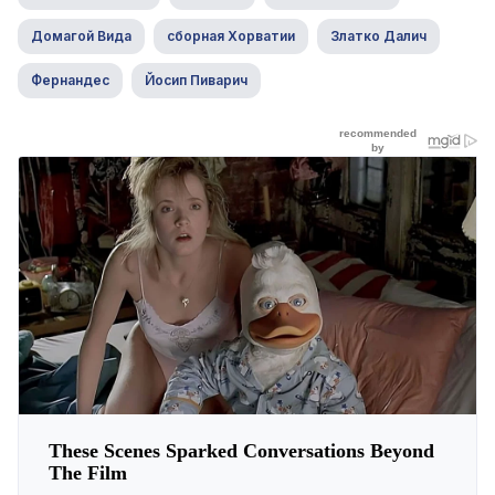
Домагой Вида
сборная Хорватии
Златко Далич
Фернандес
Йосип Пиварич