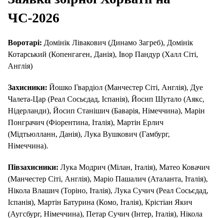
ЧС-2026
Воротарі:
Домінік Лівакович (Динамо Загреб), Домінік
Котарський (Копенгаген, Данія), Івор Пандур (Халл Сіті,
Англія)
Захисники:
Йошко Гвардіол (Манчестер Сіті, Англія), Дуе
Чалета-Цар (Реал Сосьєдад, Іспанія), Йосип Шутало (Аякс,
Нідерланди), Йосип Станішич (Баварія, Німеччина), Марін
Понграчич (Фіорентина, Італія), Мартін Ерлич
(Мідтьюлланн, Данія), Лука Вушкович (Гамбург,
Німеччина).
Півзахисники:
Лука Модрич (Мілан, Італія), Матео Ковачич
(Манчестер Сіті, Англія), Маріо Пашалич (Аталанта, Італія),
Нікола Влашич (Торіно, Італія), Лука Сучич (Реал Сосьєдад,
Іспанія), Мартін Батурина (Комо, Італія), Крістіан Якич
(Аугсбург, Німеччина), Петар Сучич (Інтер, Італія), Нікола