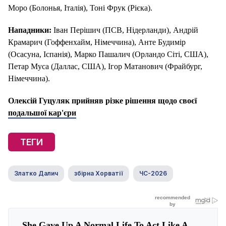
Моро (Болонья, Італія), Тоні Фрук (Рієка).
Нападники:
Іван Перішич (ПСВ, Нідерланди), Андрій
Крамарич (Гоффенхайм, Німеччина), Анте Будимір
(Осасуна, Іспанія), Марко Пашалич (Орландо Сіті, США),
Петар Муса (Даллас, США), Ігор Матанович (Фрайбург,
Німеччина).
Олексій Гуцуляк прийняв різке рішення щодо своєї
подальшої кар'єри
ТЕГИ
Златко Далич
збірна Хорватії
ЧС-2026