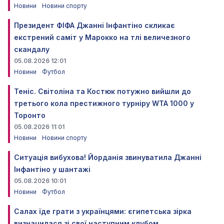
Новини
Новини спорту
Президент ФІФА Джанні Інфантіно скликає
екстрений саміт у Марокко на тлі величезного
скандалу
05.08.2026 12:01
Новини
Футбол
Теніс. Світоліна та Костюк потужно вийшли до
третього кола престижного турніру WTA 1000 у
Торонто
05.08.2026 11:01
Новини
Новини спорту
Ситуація вибухова! Йорданія звинуватила Джанні
Інфантіно у шантажі
05.08.2026 10:01
Новини
Футбол
Салах їде грати з українцями: єгипетська зірка
визначилася зі свої наступним клубом