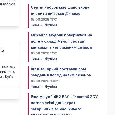
 лидеров
Сергій Ребров має шанс знову
очолити київське Динамо
05.08.2026 18:01
Новини
Футбол
Михайло Мудрик повернувся на
поле у складі Челсі: рестарт
виявився з неприємним смаком
ть
05.08.2026 17:01
Новини
Футбол
о поводу
Ілля Забарний поставив собі
ним, что
завдання перед новим сезоном
из Кубка
05.08.2026 16:02
Новини
Футбол
Вже мінус 1 452 880 : Генштаб ЗСУ
назвав свіжі дані втрат
загарбників за час їхнього