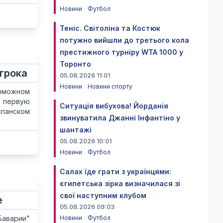
Новини
Футбол
Теніс. Світоліна та Костюк
потужно вийшли до третього кола
престижного турніру WTA 1000 у
Торонто
грока
05.08.2026 11:01
Новини
Новини спорту
озможном
 первую
Ситуація вибухова! Йорданія
спанском
звинуватила Джанні Інфантіно у
шантажі
05.08.2026 10:01
Новини
Футбол
Салах їде грати з українцями:
єгипетська зірка визначилася зі
свої наступним клубом
е
05.08.2026 09:03
Баварии"
Новини
Футбол