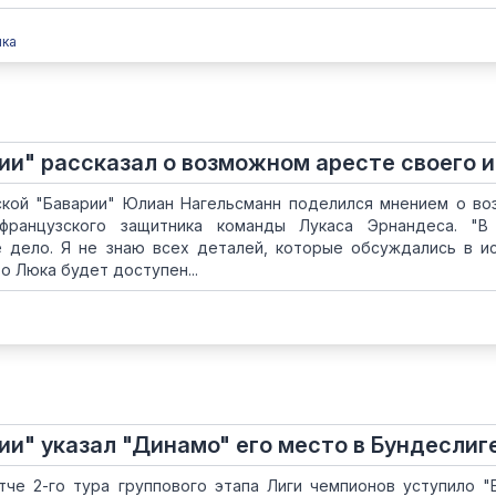
пка
ии" рассказал о возможном аресте своего и
кой "Баварии" Юлиан Нагельсманн поделился мнением о в
французского защитника команды Лукаса Эрнандеса. "В
е дело. Я не знаю всех деталей, которые обсуждались в и
то Люка будет доступен...
ии" указал "Динамо" его место в Бундеслиг
тче 2-го тура группового этапа Лиги чемпионов уступило "