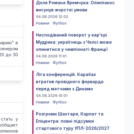
Доля Романа Яремчука: Оліипіакос
висунув жорсткі умови
04.08.2026 12:02
Новини
Футбол
Несподіваний поворот у кар'єрі
Мудрика: україгнець з Челсі може
варию" в
тренером
опинитися у чемпіонаті Франції
20 до 30
04.08.2026 11:01
Новини
Футбол
Ліга конференцій. Карабах
втратив провідного форварда
перед матчами з Динамо
04.08.2026 10:01
Новини
Футбол
Розгроми Шахтаря, Карпат та
стать у
Епіцентра: повні підсумки
сообщает
стартового туру УПЛ-2026/2027
иллионов