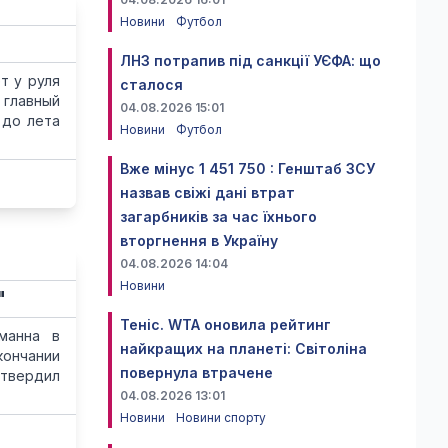
Новини
Футбол
ЛНЗ потрапив під санкції УЄФА: що
т у руля
сталося
 главный
04.08.2026 15:01
 до лета
Новини
Футбол
Вже мінус 1 451 750 : Генштаб ЗСУ
назвав свіжі дані втрат
загарбників за час їхнього
вторгнення в Україну
04.08.2026 14:04
Новини
"
Теніс. WTA оновила рейтинг
манна в
найкращих на планеті: Світоліна
кончании
повернула втрачене
дтвердил
04.08.2026 13:01
Новини
Новини спорту