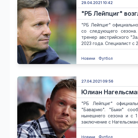
29.04.2021 10:42
"РБ Лейпциг" воз
"РБ Лейпциг" официально
со следующего сезона.
тренер австрийского "З
2023 года. Специалист с 20
Новини
Футбол
27.04.2021 09:56
Юлиан Нагельсман
"РБ Лейпциг" официаль
"Баварию". "Быки" соо
нынешнего сезона и с 1
заключение с Нагельсманн
Новини
Футбол