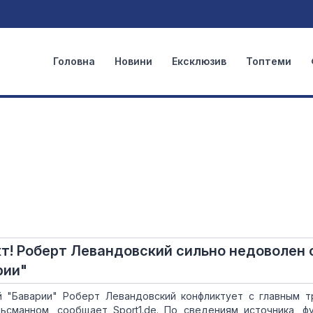
Головна
Новини
Ексклюзив
Топтеми
т! Роберт Левандовский сильно недоволен 
рии"
 "Баварии" Роберт Левандовский конфликтует с главным 
сманном, сообщает Sport1.de. По сведениям источника, ф