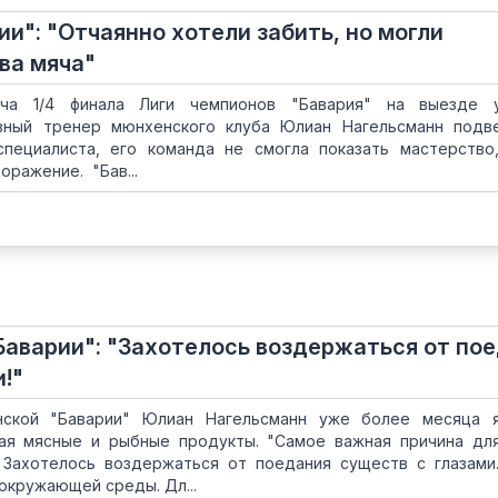
и": "Отчаянно хотели забить, но могли
ва мяча"
ча 1/4 финала Лиги чемпионов "Бавария" на выезде у
лавный тренер мюнхенского клуба Юлиан Нагельсманн подв
пециалиста, его команда не смогла показать мастерство
оражение. "Бав...
Баварии": "Захотелось воздержаться от по
!"
ской "Баварии" Юлиан Нагельсманн уже более месяца я
ая мясные и рыбные продукты. "Самое важная причина дл
 Захотелось воздержаться от поедания существ с глазами
 окружающей среды. Дл...