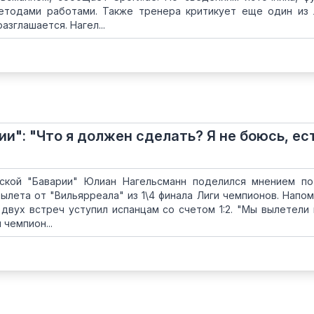
етодами работами. Также тренера критикует еще один из
разглашается. Нагел...
и": "Что я должен сделать? Я не боюсь, ес
ской "Баварии" Юлиан Нагельсманн поделился мнением п
ылета от "Вильярреала" из 1\4 финала Лиги чемпионов. Напом
двух встреч уступил испанцам со счетом 1:2. "Мы вылетели 
 чемпион...