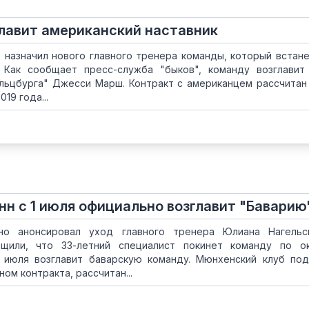
главит американский наставник
 назначил нового главного тренера команды, который встане
 Как сообщает пресс-служба "быков", команду возглавит
альцбурга" Джесси Марш. Контракт с американцем рассчитан
19 года...
н с 1 июля официально возглавит "Баварию
но анонсировал уход главного тренера Юлиана Нагельс
бщили, что 33-летний специалист покинет команду по о
 июля возглавит баварскую команду. Мюнхенский клуб по
ом контракта, рассчитан...