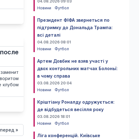
04.08.2026 09:03
Новини
Футбол
Президент ФІФА звернеться по
підтримку до Дональда Трампа:
всі деталі
04.08.2026 08:01
Новини
Футбол
 после
Артем Довбик не взяв участі у
двох контрольних матчах Болоньї:
 заменит
в чому справа
аворитом
03.08.2026 20:04
е клубом
Новини
Футбол
Кріштіану Роналду одружується:
де відбудеться весілля року
03.08.2026 18:01
Новини
Футбол
перед »
Ліга конференцій. Київське