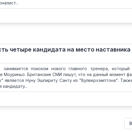
налист...
сть четыре кандидата на место наставника
" занимается поиском нового главного тренера, который
е Моуриньо. Британские СМИ пишут, что на данный момент ф
р" является Нуну Эшпириту Санту из "Вулверхэмптона". Такж
 кандидату...
В