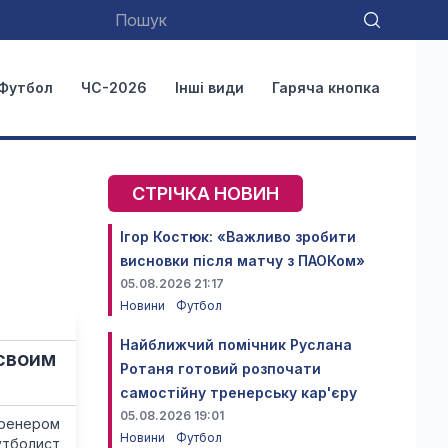
Футбол
ЧС-2026
Інші види
Гаряча кнопка
СТРІЧКА НОВИН
Ігор Костюк: «Важливо зробити
висновки після матчу з ПАОКом»
05.08.2026 21:17
Новини
Футбол
Найближчий помічник Руслана
своим
Ротаня готовий розпочати
самостійну тренерську кар'єру
05.08.2026 19:01
тренером
Новини
Футбол
утболист