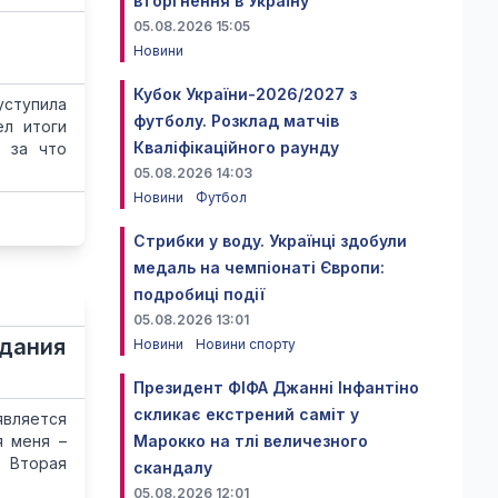
вторгнення в Україну
05.08.2026 15:05
Новини
Кубок України-2026/2027 з
ступила
футболу. Розклад матчів
ел итоги
Кваліфікаційного раунду
, за что
05.08.2026 14:03
Новини
Футбол
Стрибки у воду. Українці здобули
медаль на чемпіонаті Європи:
подробиці події
05.08.2026 13:01
едания
Новини
Новини спорту
Президент ФІФА Джанні Інфантіно
скликає екстрений саміт у
вляется
я меня –
Марокко на тлі величезного
. Вторая
скандалу
05.08.2026 12:01