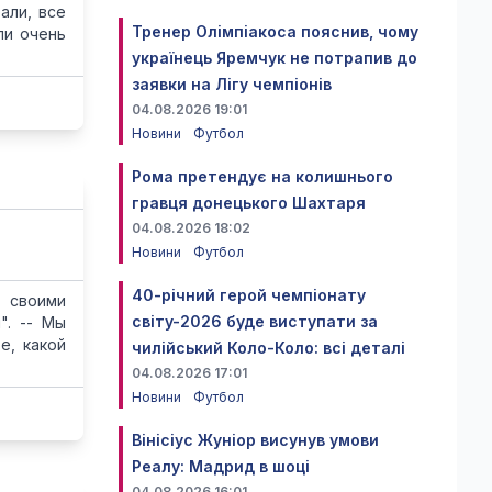
али, все
Тренер Олімпіакоса пояснив, чому
ли очень
українець Яремчук не потрапив до
заявки на Лігу чемпіонів
04.08.2026 19:01
Новини
Футбол
Рома претендує на колишнього
гравця донецького Шахтаря
04.08.2026 18:02
Новини
Футбол
40-річний герой чемпіонату
 своими
світу-2026 буде виступати за
". -- Мы
е, какой
чилійський Коло-Коло: всі деталі
04.08.2026 17:01
Новини
Футбол
Вінісіус Жуніор висунув умови
Реалу: Мадрид в шоці
04.08.2026 16:01