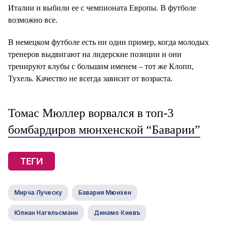
Италии и выбили ее с чемпионата Европы. В футболе
возможно все.
В немецком футболе есть ни один пример, когда молодых
тренеров выдвигают на лидерские позиции и они
тренируют клубы с большим именем – тот же Клопп,
Тухель. Качество не всегда зависит от возраста.
Томас Мюллер ворвался в топ-3
бомбардиров мюнхенской “Баварии”
ТЕГИ
Мирча Луческу
Бавария Мюнхен
Юлиан Нагельсманн
Динамо Киевъ