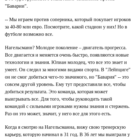
"Баварии".
-- Мы играем против соперника, который покупает игроков
за 40-80 млн евро. Посмотрите, какой стадион у них! Но в
футболе возможно все.
Нагельсманн? Молодое поколение – двигатель прогресса.
Все двигается и меняется очень быстро, появляются новые
технологии и знания. Юлиан молодец, что все это знает и
умеет. Он следил за многими видами спорта. В "Лейпциге"
он не смог добиться чего-то значимого, но "Бавария" -- это
совсем другой уровень. Ему тут предоставили все, чтобы
добиться результата. Это команда, которая может
выигрывать все. Для того, чтобы руководить такой
командой с сильными игроками нужны знания и стержень.
Раз он это может, значит, у него все для этого есть.
Когда я смотрю на Нагельсманна, вижу свою тренерскую
карьеру, которую начинал в 31 год. В 36 лет мы выиграли у