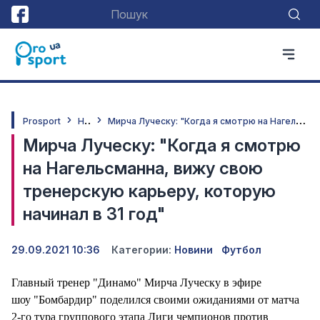
Н
овини
М
ирча Луческу: "Когда я смотрю на Нагельсманна, вижу свою тренерскую карьеру, которую начинал в 31 год"
Prosport
Мирча Луческу: "Когда я смотрю
на Нагельсманна, вижу свою
тренерскую карьеру, которую
начинал в 31 год"
29.09.2021 10:36
Категории:
Новини
Футбол
Главный тренер "Динамо" Мирча Луческу в эфире
шоу "Бомбардир" поделился своими ожиданиями от матча
2-го тура группового этапа Лиги чемпионов против