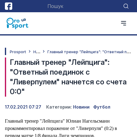
Н
овини
Г
лавный тренер "Лейпцига": "Ответный поединок с "Ливерпулем" начнется со счета 0:0"
Prosport
Главный тренер "Лейпцига":
"Ответный поединок с
"Ливерпулем" начнется со счета
0:0"
17.02.2021 07:27
Категории:
Новини
Футбол
Главный тренер "Лейпцига" Юлиан Нагельсманн
прокомментировал поражение от "Ливерпуля" (0:2) в
первом матче 1/8 финала Лиги чемпионов.