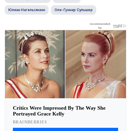
Юлиан Нагельсманн
Оле-Гуннар Сульшер