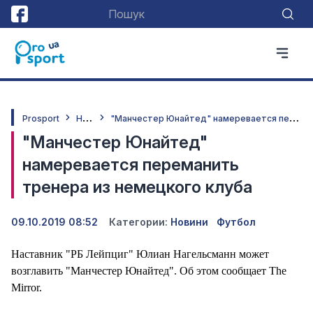
Н
овини
"
Манчестер Юнайтед" намеревается переманить тренера из немецкого клуба
Prosport
"Манчестер Юнайтед"
намеревается переманить
тренера из немецкого клуба
09.10.2019 08:52
Категории:
Новини
Футбол
Наставник "РБ Лейпциг" Юлиан Нагельсманн может
возглавить "Манчестер Юнайтед". Об этом сообщает The
Mirror.