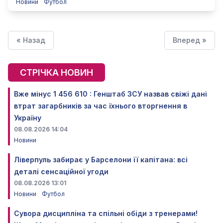
Новини
Футбол
« Назад
Вперед »
СТРІЧКА НОВИН
Вже мінус 1 456 610 : Генштаб ЗСУ назвав свіжі дані
втрат загарбників за час їхнього вторгнення в
Україну
08.08.2026 14:04
Новини
Ліверпуль забирає у Барселони її капітана: всі
деталі сенсаційної угоди
08.08.2026 13:01
Новини
Футбол
Сувора дисципліна та спільні обіди з тренерами!