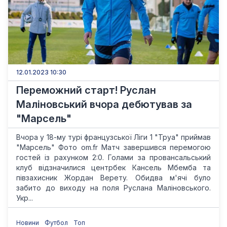
12.01.2023 10:30
Переможний старт! Руслан
Маліновський вчора дебютував за
"Марсель"
Вчора у 18-му турі французської Ліги 1 "Труа" приймав
"Марсель" Фото om.fr Матч завершився перемогою
гостей із рахунком 2:0. Голами за провансальський
клуб відзначилися центрбек Кансель Мбемба та
півзахисник Жордан Верету. Обидва м'ячі було
забито до виходу на поля Руслана Маліновського.
Укр...
Новини
Футбол
Топ