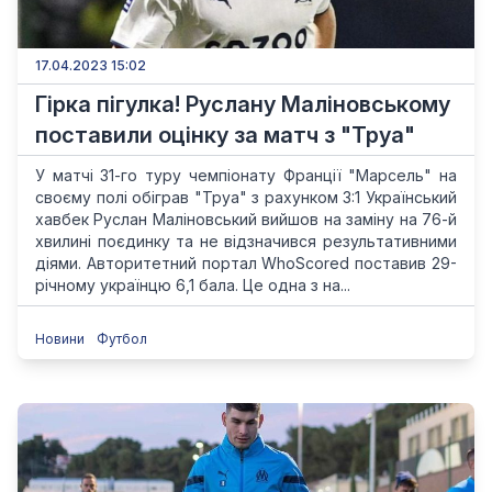
17.04.2023 15:02
Гірка пігулка! Руслану Маліновському
поставили оцінку за матч з "Труа"
У матчі 31-го туру чемпіонату Франції "Марсель" на
своєму полі обіграв "Труа" з рахунком 3:1 Український
хавбек Руслан Маліновський вийшов на заміну на 76-й
хвилині поєдинку та не відзначився результативними
діями. Авторитетний портал WhoScored поставив 29-
річному українцю 6,1 бала. Це одна з на...
Новини
Футбол