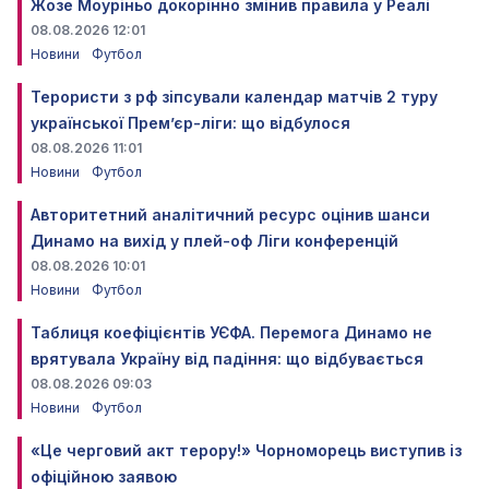
Жозе Моуріньо докорінно змінив правила у Реалі
08.08.2026 12:01
Новини
Футбол
Терористи з рф зіпсували календар матчів 2 туру
української Прем’єр-ліги: що відбулося
08.08.2026 11:01
Новини
Футбол
Авторитетний аналітичний ресурс оцінив шанси
Динамо на вихід у плей-оф Ліги конференцій
08.08.2026 10:01
Новини
Футбол
Таблиця коефіцієнтів УЄФА. Перемога Динамо не
врятувала Україну від падіння: що відбувається
08.08.2026 09:03
Новини
Футбол
«Це черговий акт терору!» Чорноморець виступив із
офіційною заявою