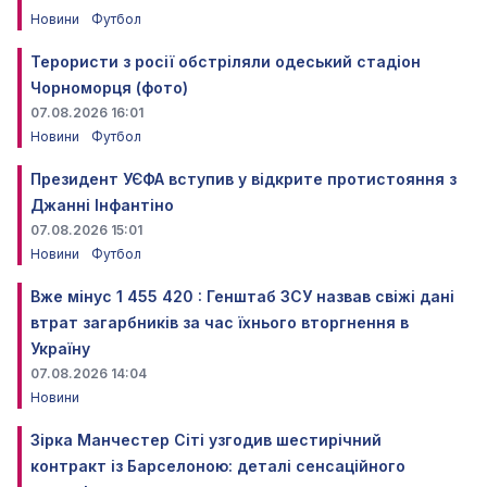
Новини
Футбол
Терористи з росії обстріляли одеський стадіон
Чорноморця (фото)
07.08.2026 16:01
Новини
Футбол
Президент УЄФА вступив у відкрите протистояння з
Джанні Інфантіно
07.08.2026 15:01
Новини
Футбол
Вже мінус 1 455 420 : Генштаб ЗСУ назвав свіжі дані
втрат загарбників за час їхнього вторгнення в
Україну
07.08.2026 14:04
Новини
Зірка Манчестер Сіті узгодив шестирічний
контракт із Барселоною: деталі сенсаційного