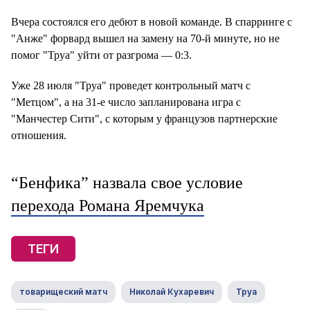
Вчера состоялся его дебют в новой команде. В спарринге с
"Анже" форвард вышел на замену на 70-й минуте, но не
помог "Труа" уйти от разгрома — 0:3.
Уже 28 июля "Труа" проведет контрольный матч с
"Метцом", а на 31-е число запланирована игра с
"Манчестер Сити", с которым у французов партнерские
отношения.
“Бенфика” назвала свое условие
перехода Романа Яремчука
ТЕГИ
товарищеский матч
Николай Кухаревич
Труа