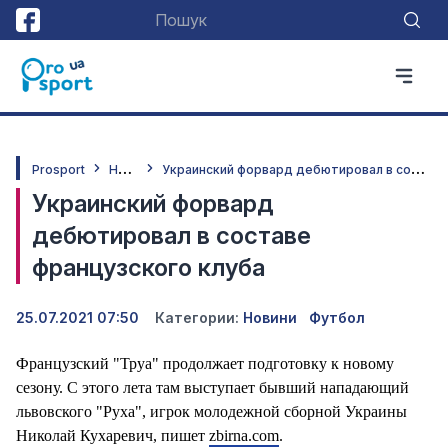
Н
овини
У
краинский форвард дебютировал в составе французского клуба
Prosport
Украинский форвард
дебютировал в составе
французского клуба
25.07.2021 07:50
Категории:
Новини
Футбол
Французский "Труа" продолжает подготовку к новому
сезону. С этого лета там выступает бывший нападающий
львовского "Руха", игрок молодежной сборной Украины
Николай Кухаревич, пишет
zbirna.com
.