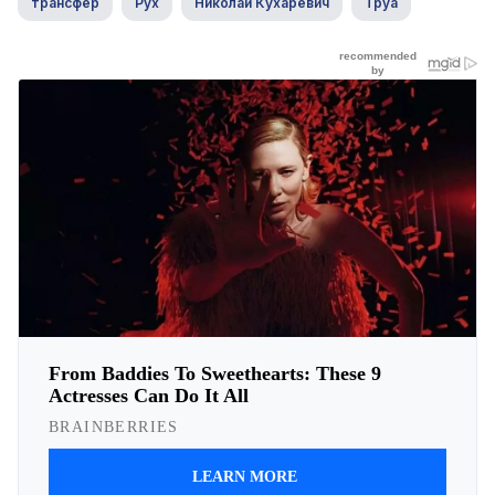
трансфер
Рух
Николай Кухаревич
Труа