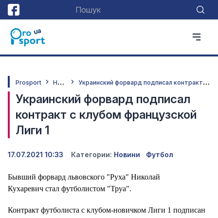
Н
овини
У
краинский форвард подписал контракт с клубом французской Лиги 1
Prosport
Украинский форвард подписал
контракт с клубом французской
Лиги 1
17.07.2021 10:33
Категории:
Новини
Футбол
Бывший форвард львовского "Руха" Николай
Кухаревич стал футболистом "Труа".
Контракт футболиста с клубом-новичком Лиги 1 подписан