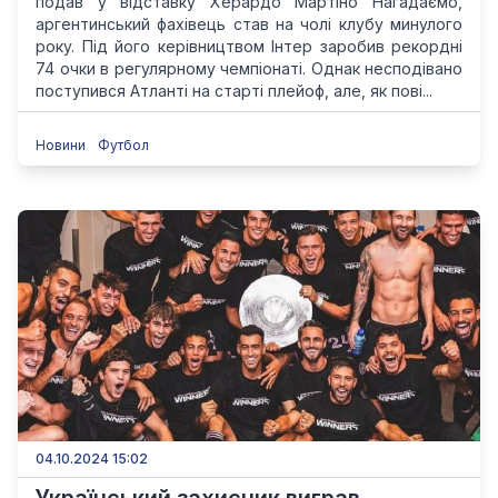
подав у відставку Херардо Мартіно Нагадаємо,
аргентинський фахівець став на чолі клубу минулого
року. Під його керівництвом Інтер заробив рекордні
74 очки в регулярному чемпіонаті. Однак несподівано
поступився Атланті на старті плейоф, але, як пові...
Новини
Футбол
04.10.2024 15:02