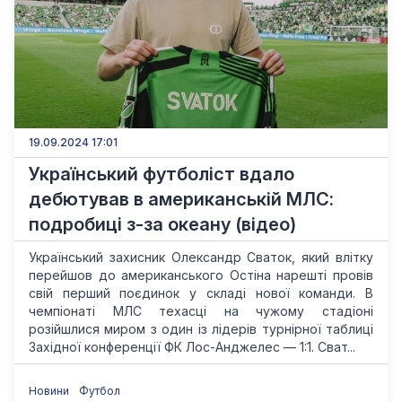
19.09.2024 17:01
Український футболіст вдало
дебютував в американській МЛС:
подробиці з-за океану (відео)
Український захисник Олександр Сваток, який влітку
перейшов до американського Остіна нарешті провів
свій перший поєдинок у складі нової команди. В
чемпіонаті МЛС техасці на чужому стадіоні
розійшлися миром з один із лідерів турнірної таблиці
Західної конференції ФК Лос-Анджелес — 1:1. Сват...
Новини
Футбол