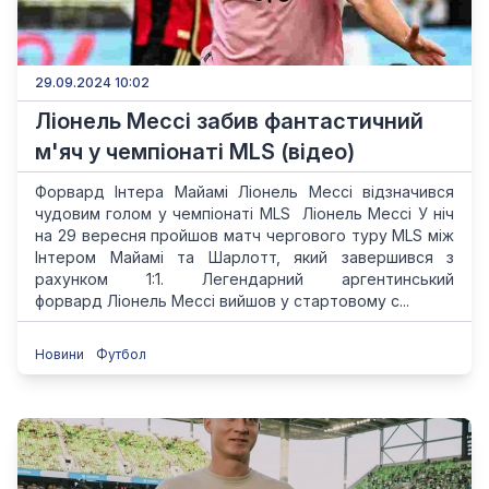
29.09.2024 10:02
Ліонель Мессі забив фантастичний
м'яч у чемпіонаті MLS (відео)
Форвард Інтера Майамі Ліонель Мессі відзначився
чудовим голом у чемпіонаті MLS Ліонель Мессі У ніч
на 29 вересня пройшов матч чергового туру MLS між
Інтером Майамі та Шарлотт, який завершився з
рахунком 1:1. Легендарний аргентинський
форвард Ліонель Мессі вийшов у стартовому с...
Новини
Футбол