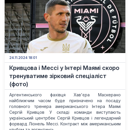
24.11.2024 18:01
Кривцова і Мессі у Інтері Маямі скоро
тренуватиме зірковий спеціаліст
(фото)
Аргентинського фахівця Хав'єра Маскерано
найближчим часом буде призначено на посаду
головного тренера американського Інтера Маямі
Сергій Кривцов У складі команди виступають
український центрбек Сергій Кривцов і легендарний
форвард Ліонель Мессі. Контракт між американським
клубом та аргентинсь...