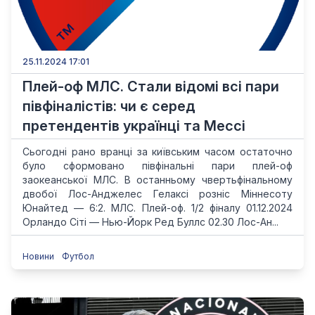
25.11.2024 17:01
Плей-оф МЛС. Стали відомі всі пари
півфіналістів: чи є серед
претендентів українці та Мессі
Сьогодні рано вранці за київським часом остаточно
було сформовано півфінальні пари плей-оф
заокеанської МЛС. В останньому чвертьфінальному
двобої Лос-Анджелес Гелаксі розніс Міннесоту
Юнайтед — 6:2. МЛС. Плей-оф. 1/2 фіналу 01.12.2024
Орландо Сіті — Нью-Йорк Ред Буллс 02.30 Лос-Ан...
Новини
Футбол