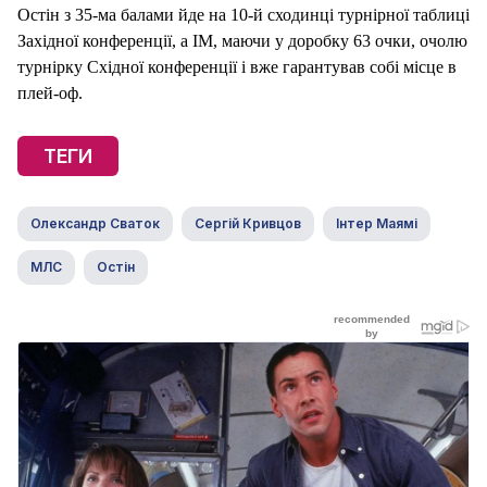
Остін з 35-ма балами йде на 10-й сходинці турнірної таблиці
Західної конференції, а ІМ, маючи у доробку 63 очки, очолю
турнірку Східної конференції і вже гарантував собі місце в
плей-оф.
ТЕГИ
Олександр Сваток
Сергій Кривцов
Інтер Маямі
МЛС
Остін