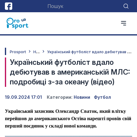
Н
овини
У
країнський футболіст вдало дебютував в американській МЛС: подробиці з-за океану (відео)
Prosport
Український футболіст вдало
дебютував в американській МЛС:
подробиці з-за океану (відео)
19.09.2024 17:01
Категории:
Новини
Футбол
Український захисник Олександр Сваток, який влітку
перейшов до американського Остіна нарешті провів свій
перший поєдинок у складі нової команди.