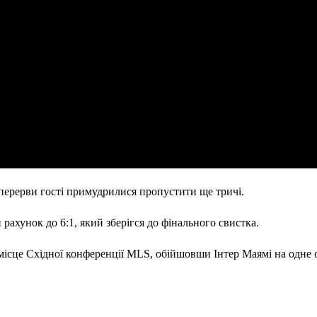
перерви гості примудрилися пропустити ще тричі.
 рахунок до 6:1, який зберігся до фінального свистка.
ісце Східної конференції MLS, обійшовши Інтер Маямі на одне 