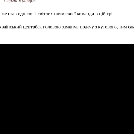
Сергій Кривцов
е став однією зі світлих плям своєї команди в цій грі.
український центрбек головою замкнув подачу з кутового, тим с