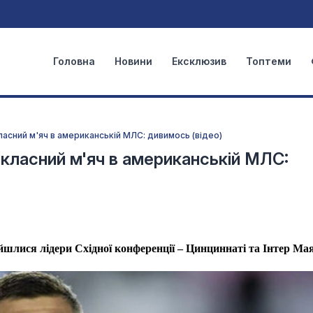
Головна
Новини
Ексклюзив
Топтеми
ласний м'яч в американській МЛС: дивимось (відео)
 класний м'яч в американській МЛС:
йшлися лідери Східної конференції – Цинциннаті та Інтер Ма