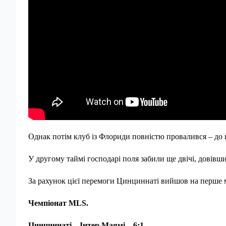
Однак потім клуб із Флориди повністю провалився – до 
У другому таймі господарі поля забили ще двічі, довівши
За рахунок цієї перемоги Цинциннаті вийшов на перше м
Чемпіонат MLS.
Цинциннаті – Інтер Маямі – 6:1