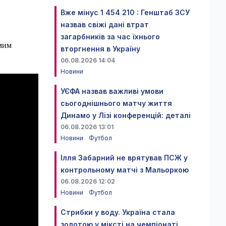
Вже мінус 1 454 210 : Генштаб ЗСУ
назвав свіжі дані втрат
загарбників за час їхнього
амим
вторгнення в Україну
06.08.2026 14:04
Новини
УЄФА назвав важливі умови
сьогоднішнього матчу життя
Динамо у Лізі конференцій: деталі
06.08.2026 13:01
Новини
Футбол
Ілля Забарний не врятував ПСЖ у
контрольному матчі з Мальоркою
06.08.2026 12:02
Новини
Футбол
Стрибки у воду. Україна стала
золотою у міксті на чемпіонаті