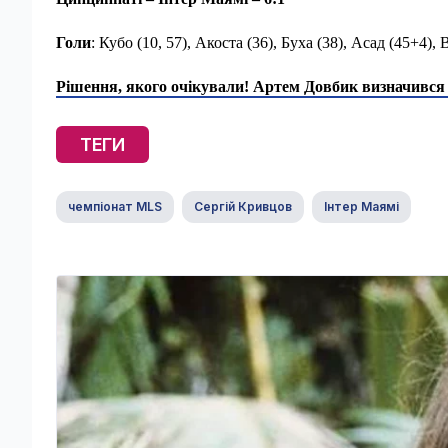
Голи
: Кубо (10, 57), Акоста (36), Буха (38), Асад (45+4),
Рішення, якого очікували! Артем Довбик визначився 
ТЕГИ
чемпіонат MLS
Сергій Кривцов
Інтер Маямі