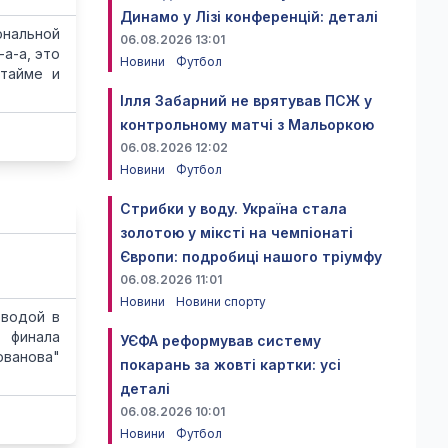
Динамо у Лізі конференцій: деталі
ональной
06.08.2026 13:01
а-а, это
Новини
Футбол
-тайме и
Ілля Забарний не врятував ПСЖ у
контрольному матчі з Мальоркою
06.08.2026 12:02
Новини
Футбол
Стрибки у воду. Україна стала
золотою у міксті на чемпіонаті
Європи: подробиці нашого тріумфу
06.08.2026 11:01
Новини
Новини спорту
 водой в
 финала
УЄФА реформував систему
ованова"
покарань за жовті картки: усі
деталі
06.08.2026 10:01
Новини
Футбол