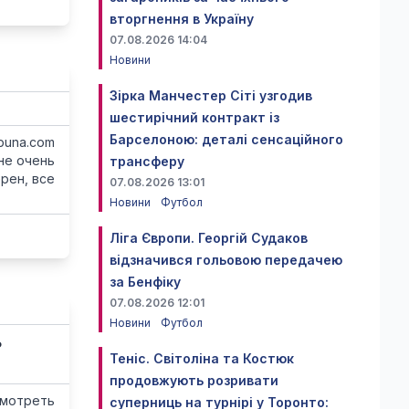
вторгнення в Україну
07.08.2026 14:04
Новини
Зірка Манчестер Сіті узгодив
шестирічний контракт із
Барселоною: деталі сенсаційного
buna.com
Мне очень
трансферу
рен, все
07.08.2026 13:01
Новини
Футбол
Ліга Європи. Георгій Судаков
відзначився гольовою передачею
за Бенфіку
07.08.2026 12:01
Новини
Футбол
ь
Теніс. Світоліна та Костюк
продовжують розривати
смотреть
суперниць на турнірі у Торонто: