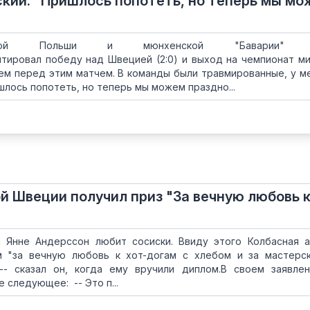
кий: "Пришлось попотеть, но теперь мы м
рной Польши и мюнхенской "Баварии" Р
тировал победу над Швецией (2:0) и выход на чемпионат ми
ем перед этим матчем. В команды были травмированные, у м
шлось попотеть, но теперь мы можем праздно...
й Швеции получил приз "За вечную любовь к
 Янне Андерссон любит сосиски. Ввиду этого Колбасная 
м "за вечную любовь к хот-догам с хлебом и за мастерс
 -- сказал он, когда ему вручили диплом.В своем заявле
 следующее: -- Это п...