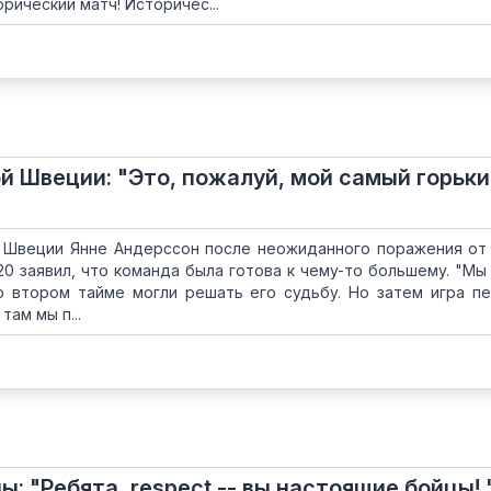
рический матч! Историчес...
й Швеции: "Это, пожалуй, мой самый горьки
 Швеции Янне Андерссон после неожиданного поражения от
2020 заявил, что команда была готова к чему-то большему. "Мы
о втором тайме могли решать его судьбу. Но затем игра п
там мы п...
: "Ребята, respect -- вы настоящие бойцы! 