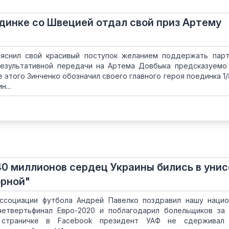
единке со Швецией отдал свой приз Артему
ъяснил свой красивый поступок желанием поддержать пар
результативной передачи на Артема Довбыка предсказуемо
е этого Зинченко обозначил своего главного героя поединка 1/
...
40 миллионов сердец Украины бились в унис
орной"
ассоциации футбола Андрей Павелко поздравил нашу наци
етвертьфинал Евро-2020 и поблагодарил болельщиков за
 страничке в Facebook президент УАФ не сдерживал 