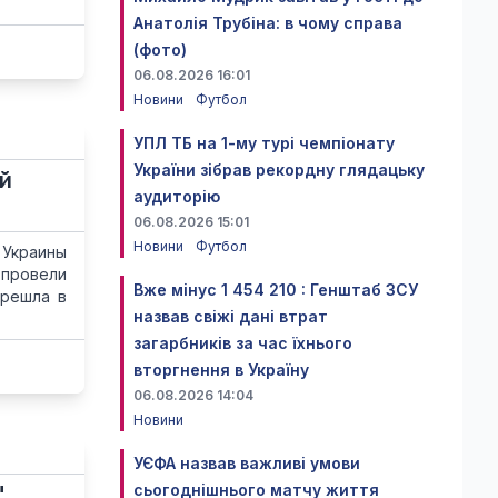
Анатолія Трубіна: в чому справа
(фото)
06.08.2026 16:01
Новини
Футбол
УПЛ ТБ на 1-му турі чемпіонату
України зібрав рекордну глядацьку
й
аудиторію
06.08.2026 15:01
Новини
Футбол
 Украины
 провели
Вже мінус 1 454 210 : Генштаб ЗСУ
ерешла в
назвав свіжі дані втрат
загарбників за час їхнього
вторгнення в Україну
06.08.2026 14:04
Новини
УЄФА назвав важливі умови
сьогоднішнього матчу життя
"