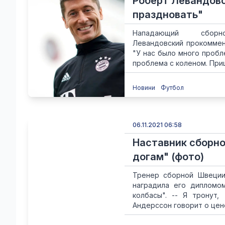
Роберт Левандовс
праздновать"
Нападающий сбо
Левандовский прокоммен
"У нас было много пробл
проблема с коленом. При
Новини
Футбол
06.11.2021 06:58
Наставник сборно
догам" (фото)
Тренер сборной Швеции
наградила его дипломо
колбасы". -- Я тронут,
Андерссон говорит о цене