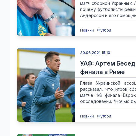
матч сборной Украины с 
почему футболисты решил
Андерссон и его помощник
Новини
Футбол
30.06.2021 15:10
УАФ: Артем Бесед
финала в Риме
Глава Украинской ассо
рассказал, что игрок с
матче 1/8 финала Евро
обследовании. "Ночью был
Новини
Футбол