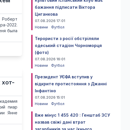
ожем
Культовий іспанський клуб має
бажання підписати Віктора
Циганкова
оберт
07.08.2026 17:01
ра-2022.
Новини
Футбол
еня была
Терористи з росії обстріляли
одеський стадіон Чорноморця
(фото)
07.08.2026 16:01
Новини
Футбол
Президент УЄФА вступив у
 хот-
відкрите протистояння з Джанні
Інфантіно
07.08.2026 15:01
академия
Новини
Футбол
кий пиар
нии Янне
Вже мінус 1 455 420 : Генштаб ЗСУ
назвав свіжі дані втрат
загарбників за час їхнього