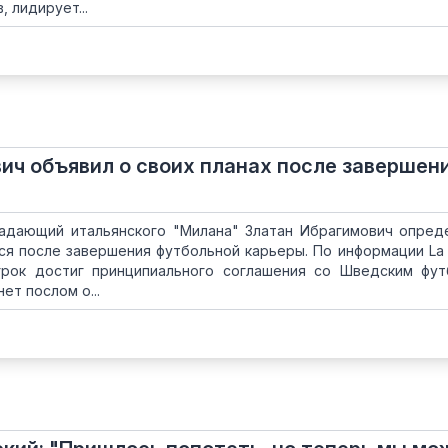
, лидирует...
ич объявил о своих планах после завершен
адающий итальянского "Милана" Златан Ибрагимович опред
ся после завершения футбольной карьеры. По информации La 
 игрок достиг принципиального соглашения со Шведским фу
ет послом о...