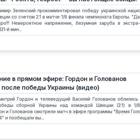
имир Зеленский прокомментировал победу украинской наци
ии со счетом 2:1 в матче 1/8 финала чемпионата Европы. "Да-
вро!!! Невероятное напряжение, безумная заруба в экстра
1-й мин...
ие в прямом эфире: Гордон и Голованов
 после победы Украины (видео)
митрий Гордон и телеведущий Василий Голованов облились
беды сборной Украины над командой Швеции (2:1) в 1/8
он и Голованов смотрели матч в эфире программы "Время Гол
4" и пообещали вы...