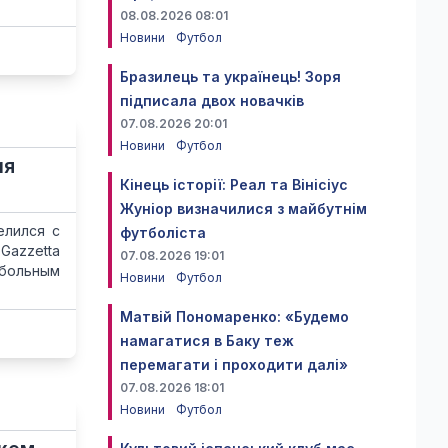
08.08.2026 08:01
Новини
Футбол
Бразилець та українець! Зоря
підписала двох новачків
07.08.2026 20:01
Новини
Футбол
ия
Кінець історії: Реал та Вінісіус
Жуніор визначилися з майбутнім
елился с
футболіста
Gazzetta
07.08.2026 19:01
тбольным
Новини
Футбол
Матвій Пономаренко: «Будемо
намагатися в Баку теж
перемагати і проходити далі»
07.08.2026 18:01
Новини
Футбол