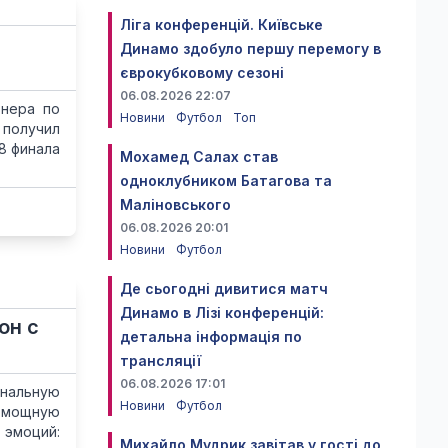
Ліга конференцій. Київське
Динамо здобуло першу перемогу в
єврокубковому сезоні
06.08.2026 22:07
тнера по
Новини
Футбол
Топ
 получил
8 финала
Мохамед Салах став
одноклубником Батагова та
Маліновського
06.08.2026 20:01
Новини
Футбол
Де сьогодні дивитися матч
Динамо в Лізі конференцій:
он с
детальна інформація по
трансляції
06.08.2026 17:01
ональную
Новини
Футбол
 мощную
эмоций:
Михайло Мудрик завітав у гості до