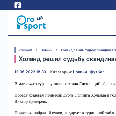
Prosport
Новини
Холанд решил судьбу скандинавск
Холанд решил судьбу скандинав
12.06.2022 18:33
Категории:
Новини
Футбол
В матче 4-го тура группового этапа Лиги наций сборна
Победу хозяевам принесли дубль Эрлинга Холанда и гол
Виктор Дьекереш.
Норвегия, набрав 10 очков, лидирует в турнирной табли