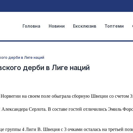
Головна
Новини
Ексклюзив
Топтеми
ого дерби в Лиге наций
ского дерби в Лиге наций
я Норвегии на своем поле обыграла сборную Швеции со счетом 3:
 Александера Серлота. В составе гостей отличились Эмиль Форс
це группы 4 Лиги В. Швеция с 3 очками осталась на третьей поз