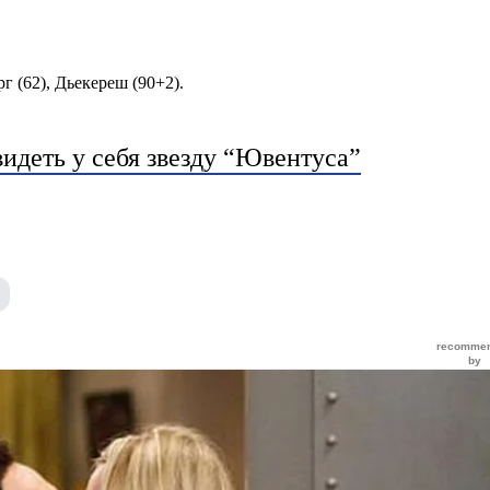
рг (62), Дьекереш (90+2).
видеть у себя звезду “Ювентуса”