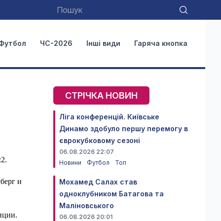
Футбол
ЧС-2026
Інші види
Гаряча кнопка
СТРІЧКА НОВИН
Ліга конференцій. Київське
Динамо здобуло першу перемогу в
єврокубковому сезоні
06.08.2026 22:07
2.
Новини
Футбол
Топ
берг и
Мохамед Салах став
одноклубником Батагова та
Маліновського
иции.
06.08.2026 20:01