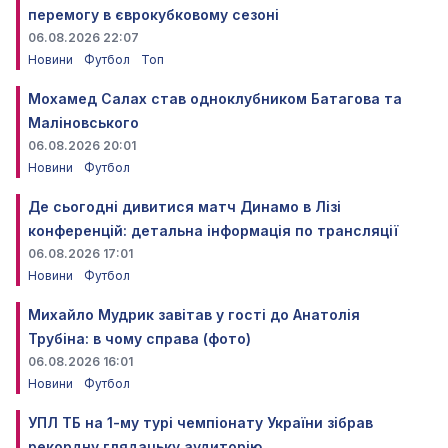
перемогу в єврокубковому сезоні
06.08.2026 22:07
Новини
Футбол
Топ
Мохамед Салах став одноклубником Батагова та
Маліновського
06.08.2026 20:01
Новини
Футбол
Де сьогодні дивитися матч Динамо в Лізі
конференцій: детальна інформація по трансляції
06.08.2026 17:01
Новини
Футбол
Михайло Мудрик завітав у гості до Анатолія
Трубіна: в чому справа (фото)
06.08.2026 16:01
Новини
Футбол
УПЛ ТБ на 1-му турі чемпіонату України зібрав
рекордну глядацьку аудиторію