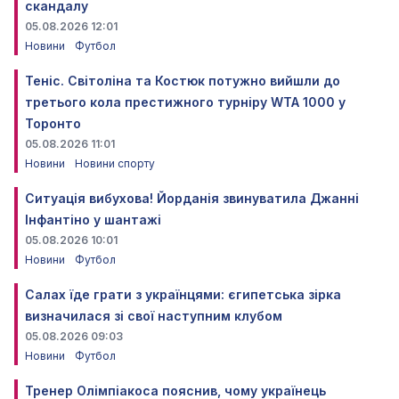
скандалу
05.08.2026 12:01
Новини
Футбол
Теніс. Світоліна та Костюк потужно вийшли до
третього кола престижного турніру WTA 1000 у
Торонто
05.08.2026 11:01
Новини
Новини спорту
Ситуація вибухова! Йорданія звинуватила Джанні
Інфантіно у шантажі
05.08.2026 10:01
Новини
Футбол
Салах їде грати з українцями: єгипетська зірка
визначилася зі свої наступним клубом
05.08.2026 09:03
Новини
Футбол
Тренер Олімпіакоса пояснив, чому українець