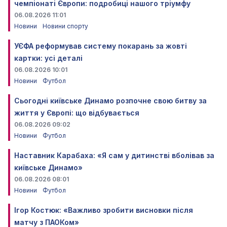
чемпіонаті Європи: подробиці нашого тріумфу
06.08.2026 11:01
Новини
Новини спорту
УЄФА реформував систему покарань за жовті
картки: усі деталі
06.08.2026 10:01
Новини
Футбол
Сьогодні київське Динамо розпочне свою битву за
життя у Європі: що відбувається
06.08.2026 09:02
Новини
Футбол
Наставник Карабаха: «Я сам у дитинстві вболівав за
київське Динамо»
06.08.2026 08:01
Новини
Футбол
Ігор Костюк: «Важливо зробити висновки після
матчу з ПАОКом»