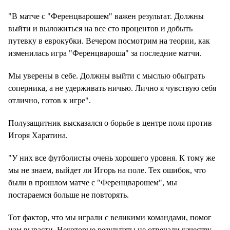
"В матче с "Ференцварошем" важен результат. Должны
выйти и выложиться на все сто процентов и добыть
путевку в еврокубки. Вечером посмотрим на теории, как
изменилась игра "Ференцвароша" за последние матчи.
Мы уверены в себе. Должны выйти с мыслью обыграть
соперника, а не удерживать ничью. Лично я чувствую себя
отлично, готов к игре".
Полузащитник высказался о борьбе в центре поля против
Игоря Харатина.
"У них все футболисты очень хорошего уровня. К тому же
мы не знаем, выйдет ли Игорь на поле. Тех ошибок, что
были в прошлом матче с "Ференцварошем", мы
постараемся больше не повторять.
Тот фактор, что мы играли с великими командами, помог
нам вырасти. Некоторые результаты не отвечали качеству