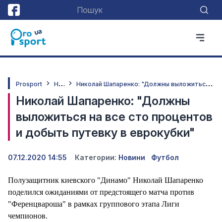
Н
овини
Н
иколай Шапаренко: "Должны выложиться на все сто процентов и добыть путевку в еврокубки"
Prosport
Николай Шапаренко: "Должны
выложиться на все сто процентов
и добыть путевку в еврокубки"
07.12.2020 14:55
Категории:
Новини
Футбол
Полузащитник киевского "Динамо" Николай Шапаренко
поделился ожиданиями от предстоящего матча против
"Ференцвароша" в рамках группового этапа Лиги
чемпионов.