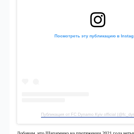
Посмотреть эту публикацию в Insta
Публикация от FC Dynamo Kyiv official (@fc_dy
Добавим, что Шапаренко на протяжении 2021 года четы