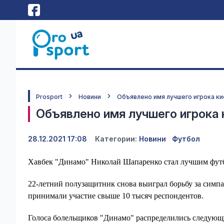
Prosport
Новини
Объявлено имя лучшего игрока ки
Объявлено имя лучшего игрока 
28.12.2021 17:08
Категории:
Новини
Футбол
Хавбек "Динамо" Николай Шапаренко стал лучшим футбо
22-летний полузащитник снова выиграл борьбу за симпа
принимали участие свыше 10 тысяч респондентов.
Голоса болельщиков "Динамо" распределились следующ