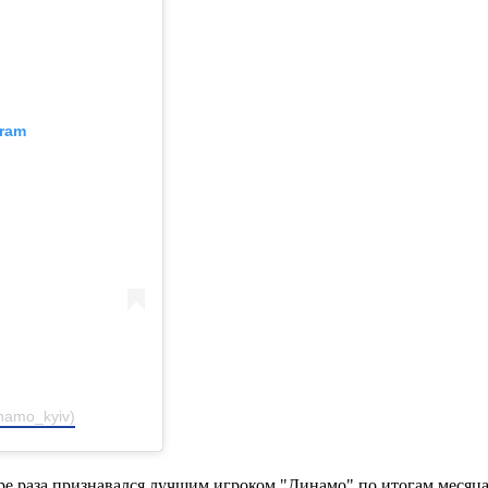
gram
namo_kyiv)
ре раза признавался лучшим игроком "Динамо" по итогам месяца