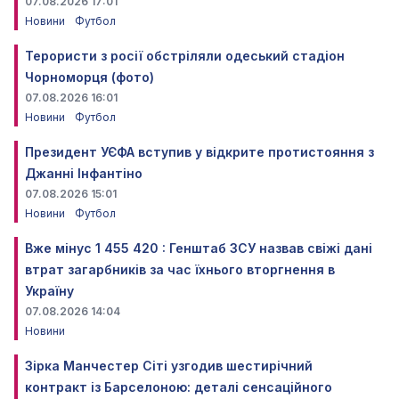
07.08.2026 17:01
Новини
Футбол
Терористи з росії обстріляли одеський стадіон
Чорноморця (фото)
07.08.2026 16:01
Новини
Футбол
Президент УЄФА вступив у відкрите протистояння з
Джанні Інфантіно
07.08.2026 15:01
Новини
Футбол
Вже мінус 1 455 420 : Генштаб ЗСУ назвав свіжі дані
втрат загарбників за час їхнього вторгнення в
Україну
07.08.2026 14:04
Новини
Зірка Манчестер Сіті узгодив шестирічний
контракт із Барселоною: деталі сенсаційного