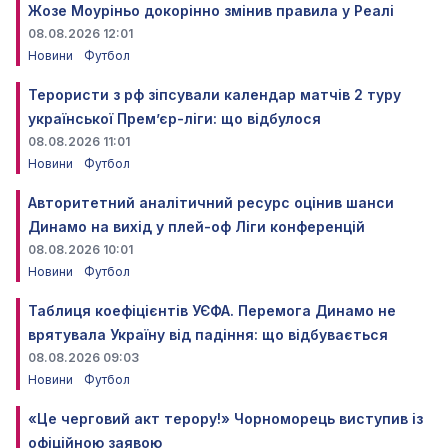
Жозе Моуріньо докорінно змінив правила у Реалі
08.08.2026 12:01
Новини
Футбол
Терористи з рф зіпсували календар матчів 2 туру
української Прем’єр-ліги: що відбулося
08.08.2026 11:01
Новини
Футбол
Авторитетний аналітичний ресурс оцінив шанси
Динамо на вихід у плей-оф Ліги конференцій
08.08.2026 10:01
Новини
Футбол
Таблиця коефіцієнтів УЄФА. Перемога Динамо не
врятувала Україну від падіння: що відбувається
08.08.2026 09:03
Новини
Футбол
«Це черговий акт терору!» Чорноморець виступив із
офіційною заявою