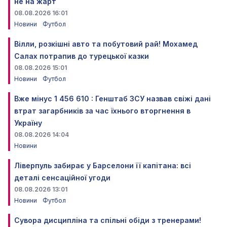
не на жарт
08.08.2026 16:01
Новини
Футбол
Вілли, розкішні авто та побутовий рай! Мохамед
Салах потрапив до турецької казки
08.08.2026 15:01
Новини
Футбол
Вже мінус 1 456 610 : Генштаб ЗСУ назвав свіжі дані
втрат загарбників за час їхнього вторгнення в
Україну
08.08.2026 14:04
Новини
Ліверпуль забирає у Барселони її капітана: всі
деталі сенсаційної угоди
08.08.2026 13:01
Новини
Футбол
Сувора дисципліна та спільні обіди з тренерами!