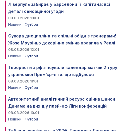
Ліверпуль забирає у Барселони її капітана: всі
деталі сенсаційної угоди
08.08.2026 13:01
Новини
Футбол
Сувора дисципліна та спільні обіди з тренерами!
Жозе Моуріньо докорінно змінив правила у Реалі
08.08.2026 12:01
Новини
Футбол
Терористи з рф зіпсували календар матчів 2 туру
української Прем’єр-ліги: що відбулося
08.08.2026 11:01
Новини
Футбол
Авторитетний аналітичний ресурс оцінив шанси
Динамо на вихід у плей-оф Ліги конференцій
08.08.2026 10:01
Новини
Футбол
Таблиця коефіцієнтів УЄФА. Перемога Динамо не