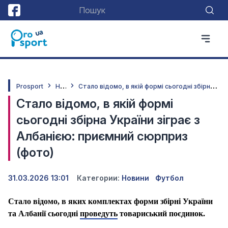
Н
овини
С
тало відомо, в якій формі сьогодні збірна України зіграє з Албанією: приємний сюрприз (фото)
Prosport
Стало відомо, в якій формі
сьогодні збірна України зіграє з
Албанією: приємний сюрприз
(фото)
31.03.2026 13:01
Категории:
Новини
Футбол
Стало відомо, в яких комплектах форми збірні України
та Албанії сьогодні
проведуть
товариський поєдинок.