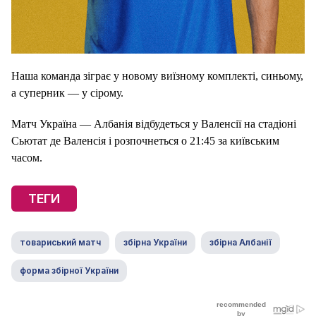
Наша команда зіграє у новому виїзному комплекті, синьому,
а суперник — у сірому.
Матч Україна — Албанія відбудеться у Валенсії на стадіоні
Сьютат де Валенсія і розпочнеться о 21:45 за київським
часом.
ТЕГИ
товариський матч
збірна України
збірна Албанії
форма збірної України