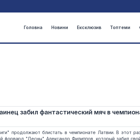
Головна
Новини
Ексклюзив
Топтеми
раинец забил фантастический мяч в чемпион
Риги" продолжают блистать в чемпионате Латвии. В этот ра
ий форвард "Десны" Александр Филиппов, который забил сво