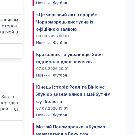
Новини
Футбол
«Це черговий акт терору!»
Даниилом
Чорноморець виступив із
сторон.
офіційною заявою
матчей в
08.08.2026 08:01
Новини
Футбол
Бразилець та українець! Зоря
підписала двох новачків
07.08.2026 20:01
Новини
Футбол
Кінець історії: Реал та Вінісіус
Жуніор визначилися з майбутнім
 За этот
футболіста
опередив
орой год
07.08.2026 19:01
Новини
Футбол
Матвій Пономаренко: «Будемо
намагатися в Баку теж