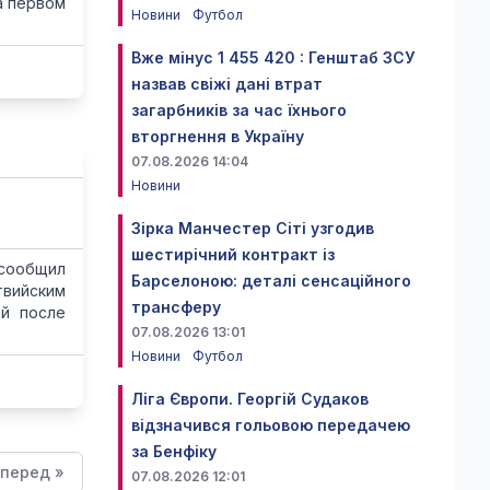
а первом
Новини
Футбол
Вже мінус 1 455 420 : Генштаб ЗСУ
назвав свіжі дані втрат
загарбників за час їхнього
вторгнення в Україну
07.08.2026 14:04
Новини
Зірка Манчестер Сіті узгодив
шестирічний контракт із
 сообщил
Барселоною: деталі сенсаційного
твийским
трансферу
ий после
07.08.2026 13:01
Новини
Футбол
Ліга Європи. Георгій Судаков
відзначився гольовою передачею
за Бенфіку
перед »
07.08.2026 12:01