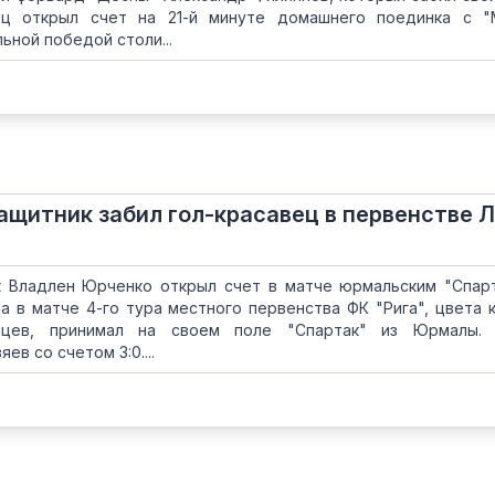
ец открыл счет на 21-й минуте домашнего поединка с "
ной победой столи...
ащитник забил гол-красавец в первенстве 
к Владлен Юрченко открыл счет в матче юрмальским "Спар
а в матче 4-го тура местного первенства ФК "Рига", цвета 
цев, принимал на своем поле "Спартак" из Юрмалы. 
ев со счетом 3:0....