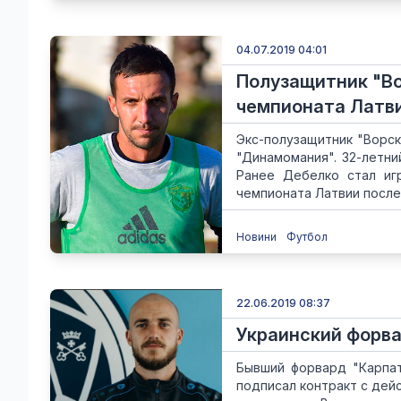
04.07.2019 04:01
Полузащитник "В
чемпионата Латв
Экс-полузащитник "Ворск
"Динамомания". 32-летни
Ранее Дебелко стал иг
чемпионата Латвии после 1
Новини
Футбол
22.06.2019 08:37
Украинский форва
Бывший форвард "Карпат
подписал контракт с дей