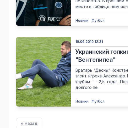
не известно. В прошлом с
месте в таблице чемпиона
Новини
Футбол
19.06.2019 12:31
Украинский голки
"Вентспилса"
Вратарь "Десны" Констан
агент игрока Александр 
клубом — 2,5 года. Пос
долгого пе...
Новини
Футбол
« Назад