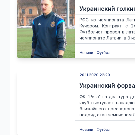
Украинский голки
РФС из чемпионата Лат
Кучером. Контракт с 2
Футболист провел в латв
чемпионате Латвии, в 8 из
Новини
Футбол
20.11.2020 22:20
Украинский форв
ФК "Рига" за два тура д
клуб выступает нападаю
ближайшего преследоват
подряд стал чемпионом Ла
Новини
Футбол