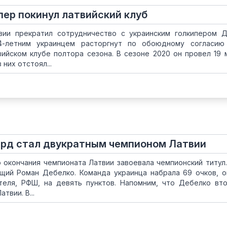
пер покинул латвийский клуб
вии прекратил сотрудничество с украинским голкипером 
4-летним украинцем расторгнут по обоюдному согласию 
ийском клубе полтора сезона. В сезоне 2020 он провел 19 
 них отстоял...
ард стал двукратным чемпионом Латвии
о окончания чемпионата Латвии завоевала чемпионский титул.
щий Роман Дебелко. Команда украинца набрала 69 очков, 
еля, РФШ, на девять пунктов. Напомним, что Дебелко вт
твии. В...