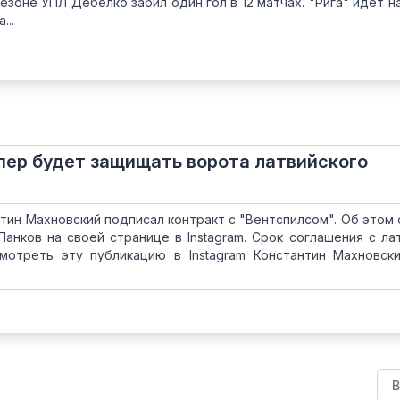
езоне УПЛ Дебелко забил один гол в 12 матчах. "Рига" идет н
...
пер будет защищать ворота латвийского
тин Махновский подписал контракт с "Вентспилсом". Об этом
Панков на своей странице в Instagram. Срок соглашения с ла
мотреть эту публикацию в Instagram Константин Махновск
В