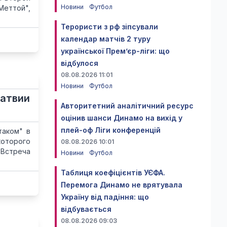
Новини
Футбол
Меттой",
Терористи з рф зіпсували
календар матчів 2 туру
української Прем’єр-ліги: що
відбулося
08.08.2026 11:01
Новини
Футбол
Латвии
Авторитетний аналітичний ресурс
оцінив шанси Динамо на вихід у
плей-оф Ліги конференцій
таком" в
которого
08.08.2026 10:01
Встреча
Новини
Футбол
Таблиця коефіцієнтів УЄФА.
Перемога Динамо не врятувала
Україну від падіння: що
відбувається
08.08.2026 09:03