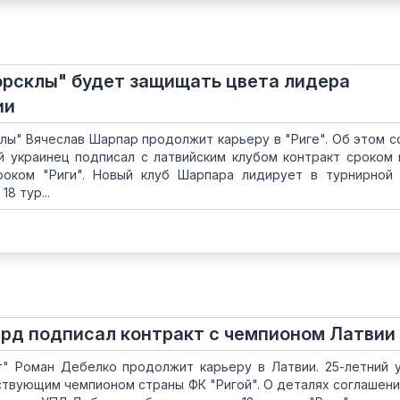
орсклы" будет защищать цвета лидера
ии
лы" Вячеслав Шарпар продолжит карьеру в "Риге". Об этом 
й украинец подписал с латвийским клубом контракт сроком н
роком "Риги". Новый клуб Шарпара лидирует в турнирной
8 тур...
рд подписал контракт с чемпионом Латвии
" Роман Дебелко продолжит карьеру в Латвии. 25-летний 
ствующим чемпионом страны ФК "Ригой". О деталях соглашени