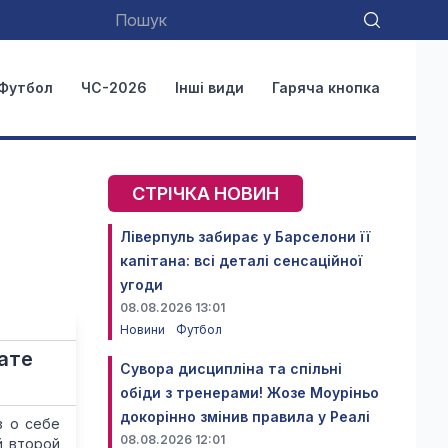
Футбол
ЧС-2026
Інші види
Гаряча кнопка
СТРІЧКА НОВИН
Ліверпуль забирає у Барселони її
капітана: всі деталі сенсаційної
угоди
08.08.2026 13:01
Новини
Футбол
ате
Сувора дисципліна та спільні
обіди з тренерами! Жозе Моуріньо
докорінно змінив правила у Реалі
з о себе
08.08.2026 12:01
й второй