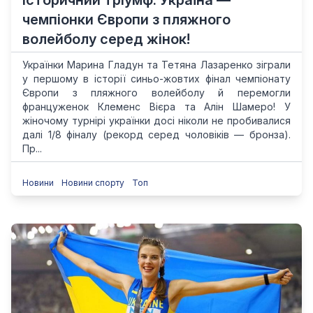
Історичний тріумф: Україна —
чемпіонки Європи з пляжного
волейболу серед жінок!
Українки Марина Гладун та Тетяна Лазаренко зіграли
у першому в історії синьо-жовтих фінал чемпіонату
Європи з пляжного волейболу й перемогли
француженок Клеменс Вієра та Алін Шамеро! У
жіночому турнірі українки досі ніколи не пробивалися
далі 1/8 фіналу (рекорд серед чоловіків — бронза).
Пр...
Новини
Новини спорту
Топ