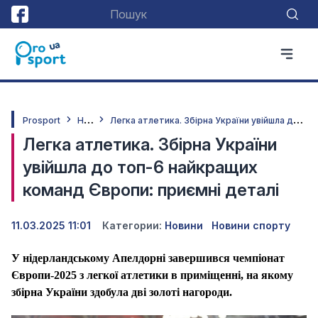
Н
овини
Л
егка атлетика. Збірна України увійшла до топ-6 найкращих команд Європи: приємні деталі
Prosport
Легка атлетика. Збірна України
увійшла до топ-6 найкращих
команд Європи: приємні деталі
11.03.2025 11:01
Категории:
Новини
Новини спорту
У нідерландському Апелдорні завершився чемпіонат
Європи-2025 з легкої атлетики в приміщенні, на якому
збірна України здобула дві золоті нагороди.