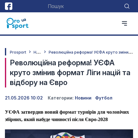
Н
овини
Р
еволюційна реформа! УЄФА круто змінив формат Ліги націй та відбору на Євро
Prosport
Революційна реформа! УЄФА
круто змінив формат Ліги націй та
відбору на Євро
21.05.2026 10:02
Категории:
Новини
Футбол
УЄФА затвердив новий формат турнірів для чоловічих
збірних, який набуде чинності після Євро-2028