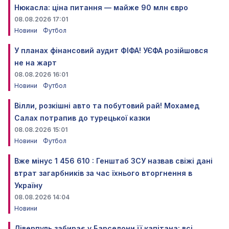
Нюкасла: ціна питання — майже 90 млн євро
08.08.2026 17:01
Новини
Футбол
У планах фінансовий аудит ФІФА! УЄФА розійшовся
не на жарт
08.08.2026 16:01
Новини
Футбол
Вілли, розкішні авто та побутовий рай! Мохамед
Салах потрапив до турецької казки
08.08.2026 15:01
Новини
Футбол
Вже мінус 1 456 610 : Генштаб ЗСУ назвав свіжі дані
втрат загарбників за час їхнього вторгнення в
Україну
08.08.2026 14:04
Новини
Ліверпуль забирає у Барселони її капітана: всі