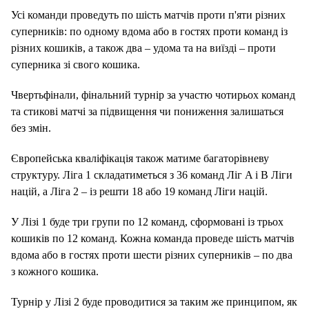
Усі команди проведуть по шість матчів проти п'яти різних
суперників: по одному вдома або в гостях проти команд із
різних кошиків, а також два – удома та на виїзді – проти
суперника зі свого кошика.
Чвертьфінали, фінальний турнір за участю чотирьох команд
та стикові матчі за підвищення чи пониження залишаться
без змін.
Європейська кваліфікація також матиме багаторівневу
структуру. Ліга 1 складатиметься з 36 команд Ліг A і B Ліги
націй, а Ліга 2 – із решти 18 або 19 команд Ліги націй.
У Лізі 1 буде три групи по 12 команд, сформовані із трьох
кошиків по 12 команд. Кожна команда проведе шість матчів
вдома або в гостях проти шести різних суперників – по два
з кожного кошика.
Турнір у Лізі 2 буде проводитися за таким же принципом, як