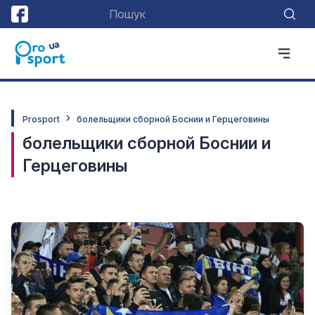
Prosport
болельщики сборной Боснии и Герцеговины
болельщики сборной Боснии и
Герцеговины