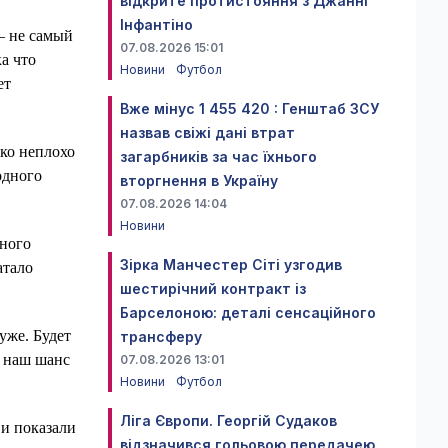
відкрите протистояння з Джанні
Інфантіно
– не самый
07.08.2026 15:01
а что
Новини
Футбол
ет
Вже мінус 1 455 420 : Генштаб ЗСУ
назвав свіжі дані втрат
ко неплохо
загарбників за час їхнього
одного
вторгнення в Україну
07.08.2026 14:04
Новини
много
Зірка Манчестер Сіті узгодив
атало
шестирічний контракт із
Барселоною: деталі сенсаційного
уже. Будет
трансферу
о наш шанс
07.08.2026 13:01
Новини
Футбол
Ліга Європи. Георгій Судаков
 и показали
відзначився гольовою передачею