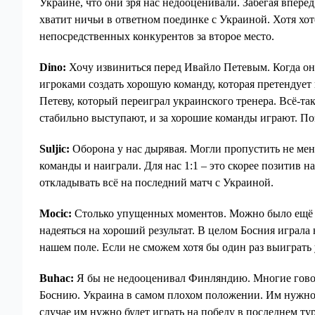
Украине, что они зря нас недооценивали. Забегая вперёд
хватит ничьи в ответном поединке с Украиной. Хотя хот
непосредственных конкурентов за второе место.
Dino:
Хочу извиниться перед Ивайло Петевым. Когда он
игроками создать хорошую команду, которая претендует
Петеву, который переиграл украинского тренера. Всё-т
стабильно выступают, и за хорошие команды играют. По
Suljic:
Оборона у нас дырявая. Могли пропустить не мен
команды и наиграли. Для нас 1:1 – это скорее позитив 
откладывать всё на последний матч с Украиной.
Mocic:
Столько упущенных моментов. Можно было ещё в 
надеяться на хороший результат. В целом Босния играла 
нашем поле. Если не сможем хотя бы один раз выиграть 
Buhac:
Я бы не недооценивал Финляндию. Многие говоря
Боснию. Украина в самом плохом положении. Им нужно 
случае им нужно будет играть на победу в последнем ту