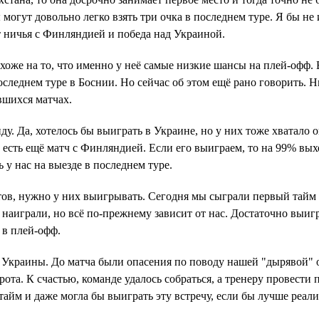
 могут довольно легко взять три очка в последнем туре. Я бы не
ет ничья с Финляндией и победа над Украиной.
хоже на то, что именно у неё самые низкие шансы на плей-офф. 
следнем туре в Боснии. Но сейчас об этом ещё рано говорить. Н
вшихся матчах.
ду. Да, хотелось бы выиграть в Украине, но у них тоже хватало 
 есть ещё матч с Финляндией. Если его выиграем, то на 99% вы
 у нас на выезде в последнем туре.
тов, нужно у них выигрывать. Сегодня мы сыграли первый тайм
наиграли, но всё по-прежнему зависит от нас. Достаточно выигр
 в плей-офф.
у Украины. До матча были опасения по поводу нашей "дырявой" 
ота. К счастью, команде удалось собраться, а тренеру провести
тайм и даже могла бы выиграть эту встречу, если бы лучше реал