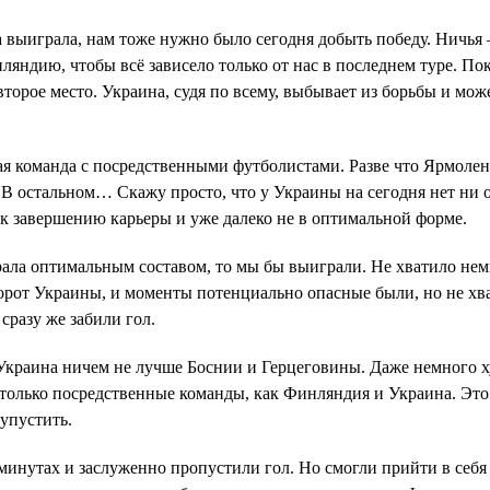
 выиграла, нам тоже нужно было сегодня добыть победу. Ничья 
ляндию, чтобы всё зависело только от нас в последнем туре. Пок
второе место. Украина, судя по всему, выбывает из борьбы и мож
я команда с посредственными футболистами. Разве что Ярмолен
 В остальном… Скажу просто, что у Украины на сегодня нет ни 
 к завершению карьеры и уже далеко не в оптимальной форме.
рала оптимальным составом, то мы бы выиграли. Не хватило не
 ворот Украины, и моменты потенциально опасные были, но не хв
сразу же забили гол.
: Украина ничем не лучше Боснии и Герцеговины. Даже немного х
столько посредственные команды, как Финляндия и Украина. Эт
 упустить.
минутах и заслуженно пропустили гол. Но смогли прийти в себя