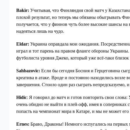
Bakir:
Учитывая, что Финляндия свой матч у Казахстана
плохой результат, но теперь мы обязаны обыгрывать Фин
получается, что у финнов чуть более высокие шансы на 
надеяться лишь на чудо.
Eldar:
Украина оправдала мои ожидания. Посредственна
играл и тот парень на правом фланге обороны Украины.
футболиста уровня Джеко, который уже всё-таки близок
Sahbazovic:
Если бы сегодня Босния и Герцеговина сыг
креатива в атаке. Вроде и постоянно находились возле
завершения. Стоило один раз сыграть непредсказуемо, и 
Hidic
: Я говорил до матч и готов повторить свои слова
очень обидно не выйти в плей-офф, имея в соперниках 
попасть на чемпионат мира в Катаре, и мы не может его
Ernes:
Браво, Драконы! Немного испугались на первых 