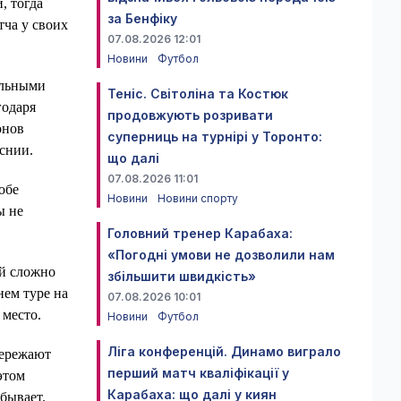
, тогда
за Бенфіку
тча у своих
07.08.2026 12:01
Новини
Футбол
ильными
Теніс. Світоліна та Костюк
годаря
продовжують розривати
онов
суперниць на турнірі у Торонто:
снии.
що далі
07.08.2026 11:01
обе
Новини
Новини спорту
ы не
Головний тренер Карабаха:
«Погодні умови не дозволили нам
ей сложно
збільшити швидкість»
нем туре на
07.08.2026 10:01
 место.
Новини
Футбол
Ліга конференцій. Динамо виграло
пережают
перший матч кваліфікації у
этом
Карабаха: що далі у киян
бывает.