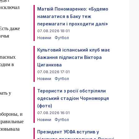
 исключал
Матвій Пономаренко: «Будемо
намагатися в Баку теж
перемагати і проходити далі»
Есть даже
07.08.2026 18:01
ичья
Новини
Футбол
Культовий іспанський клуб має
опасных
бажання підписати Віктора
ходим в
Циганкова
07.08.2026 17:01
Новини
Футбол
Терористи з росії обстріляли
ать у
одеський стадіон Чорноморця
(фото)
07.08.2026 16:01
обороны, и
Новини
Футбол
 правильные
изовывала
Президент УЄФА вступив у