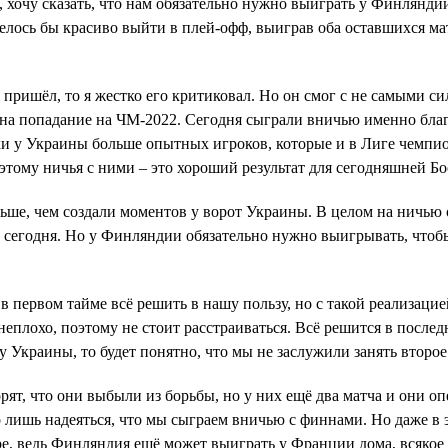
, хочу сказать, что нам обязательно нужно выиграть у Финляндии
елось бы красиво выйти в плей-офф, выиграв оба оставшихся ма
 пришёл, то я жестко его критиковал. Но он смог с не самыми с
 на попадание на ЧМ-2022. Сегодня сыграли вничью именно бла
аки у Украины больше опытных игроков, которые и в Лиге чемпи
этому ничья с ними – это хороший результат для сегодняшней Бо
ьше, чем создали моментов у ворот Украины. В целом на ничью 
на сегодня. Но у Финляндии обязательно нужно выигрывать, чтоб
первом тайме всё решить в нашу пользу, но с такой реализаци
неплохо, поэтому не стоит расстраиваться. Всё решится в послед
у Украины, то будет понятно, что мы не заслужили занять второе
т, что они выбыли из борьбы, но у них ещё два матча и они о
лишь надеяться, что мы сыграем вничью с финнами. Но даже в 
ре, ведь Финляндия ещё может выиграть у Франции дома, всякое 