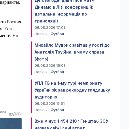
Де сьогодні дивитися матч
 варианты,
Динамо в Лізі конференцій:
детальна інформація по
трансляції
это Босния
06.08.2026 17:01
х. Есть
Новини
Футбол
месте. Но
Михайло Мудрик завітав у гості до
Анатолія Трубіна: в чому справа
(фото)
06.08.2026 16:01
Новини
Футбол
УПЛ ТБ на 1-му турі чемпіонату
України зібрав рекордну глядацьку
аудиторію
06.08.2026 15:01
Новини
Футбол
Вже мінус 1 454 210 : Генштаб ЗСУ
назвав свіжі дані втрат