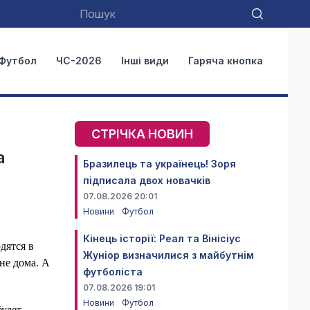
Футбол
ЧС-2026
Інші види
Гаряча кнопка
СТРІЧКА НОВИН
а
Бразилець та українець! Зоря
підписала двох новачків
07.08.2026 20:01
Новини
Футбол
Кінець історії: Реал та Вінісіус
дятся в
Жуніор визначилися з майбутнім
не дома. А
футболіста
07.08.2026 19:01
Новини
Футбол
будет