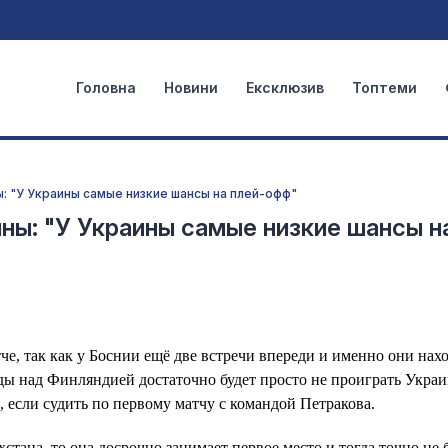
Головна
Новини
Ексклюзив
Топтеми
: "У Украины самые низкие шансы на плей-офф"
ны: "У Украины самые низкие шансы н
че, так как у Боснии ещё две встречи впереди и именно они нахо
еды над Финляндией достаточно будет просто не проиграть Украи
 если судить по первому матчу с командой Петракова.
тана, то она досрочно занимает первое место и тогда точно не 