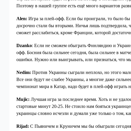
Поэтому в нашей группе есть ещё много вариантов разви
Alen:
Игра за плей-офф. Если бы проиграли, то было бы
досрочно стали бы вторыми. Ничья лишь подтвердила, чт
сможет расслабиться, кроме Франции, которой достаточн
Dzanko
: Если не сможем обыграть Финляндию и Украину
офф. Босния была сильнее сегодня, была сильнее в матч
ошибки. Нужно или выигрывать, или признаться, что мы
Nedim:
Против Украины сыграли неплохо, но этого мало.
Все они будут не слабее Украины, а многие даже сильне
чемпионат мира в Катар, надо будет в плей-офф играть 
Mujic:
Лучшая игра за последнее время. Хоть и не удалос
стартовые минут 20-25. Не стоило нам бояться украинцев
украинцы словно исчезли и думали уже только о том, ка
Rijad:
С Пьяничем и Круничем мы бы обыграли сегодня У