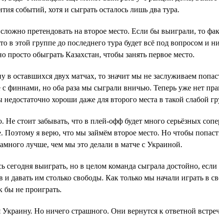
тия событий, хотя и сыграть осталось лишь два тура.
 сложно претендовать на второе место. Если бы выиграли, то фа
о в этой группе до последнего тура будет всё под вопросом и н
о просто обыграть Казахстан, чтобы занять первое место.
 в оставшихся двух матчах, то значит мы не заслуживаем попаст
е с финнами, но оба раза мы сыграли вничью. Теперь уже нет пра
 недостаточно хороши даже для второго места в такой слабой гр
 Не стоит забывать, что в плей-офф будет много серьёзных сопе
е. Поэтому я верю, что мы займём второе место. Но чтобы попаст
намного лучше, чем мы это делали в матче с Украиной.
ь сегодня выиграть, но в целом команда сыграла достойно, если 
 и давать им столько свободы. Как только мы начали играть в св
к бы не проиграть.
краину. Но ничего страшного. Они вернутся к ответной встреч