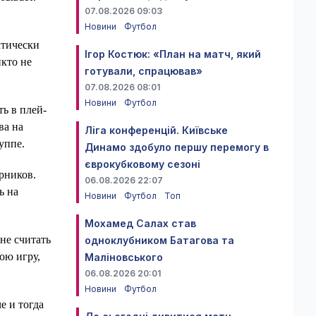
07.08.2026 09:03
Новини
Футбол
ктически
Ігор Костюк: «План на матч, який
икто не
готували, спрацював»
07.08.2026 08:01
Новини
Футбол
ь в плей-
ва на
Ліга конференцій. Київське
уппе.
Динамо здобуло першу перемогу в
єврокубковому сезоні
рников.
06.08.2026 22:07
ь на
Новини
Футбол
Топ
Мохамед Салах став
не считать
одноклубником Батагова та
ою игру,
Маліновського
06.08.2026 20:01
Новини
Футбол
е и тогда