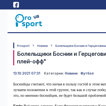
Prosport
Новини
Болельщики Боснии и Герцеговины
Болельщики Боснии и Герцегови
плей-офф"
13.10.2021 07:31
Категории:
Новини
Футбол
Боснийцы считают, что ничья в пользу гостей в этом мат
лучшем положении в этой группе, так как в случае поб
это, по мнению боснийцев, не будет большой проблемой,
Emir:
Всё очень сложно. Если Франция выиграет у Казахс