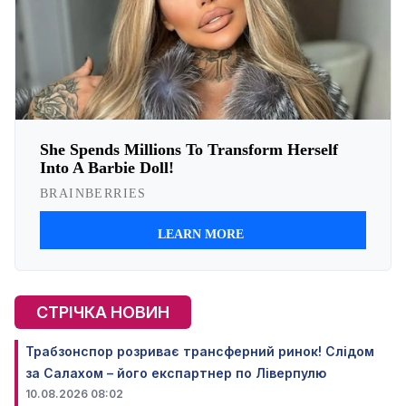
СТРІЧКА НОВИН
Трабзонспор розриває трансферний ринок! Слідом
за Салахом – його експартнер по Ліверпулю
10.08.2026 08:02