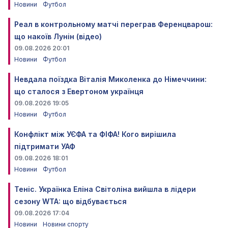
Новини
Футбол
Реал в контрольному матчі переграв Ференцварош:
що накоїв Лунін (відео)
09.08.2026 20:01
Новини
Футбол
Невдала поїздка Віталія Миколенка до Німеччини:
що сталося з Евертоном українця
09.08.2026 19:05
Новини
Футбол
Конфлікт між УЄФА та ФІФА! Кого вирішила
підтримати УАФ
09.08.2026 18:01
Новини
Футбол
Теніс. Українка Еліна Світоліна вийшла в лідери
сезону WTA: що відбувається
09.08.2026 17:04
Новини
Новини спорту