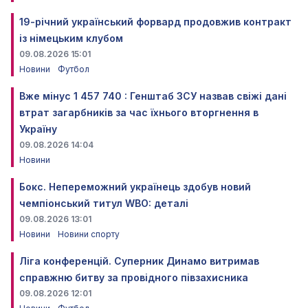
19-річний український форвард продовжив контракт
із німецьким клубом
09.08.2026 15:01
Новини
Футбол
Вже мінус 1 457 740 : Генштаб ЗСУ назвав свіжі дані
втрат загарбників за час їхнього вторгнення в
Україну
09.08.2026 14:04
Новини
Бокс. Непереможний українець здобув новий
чемпіонський титул WBO: деталі
09.08.2026 13:01
Новини
Новини спорту
Ліга конференцій. Суперник Динамо витримав
справжню битву за провідного півзахисника
09.08.2026 12:01