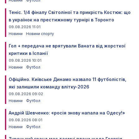
Новини
Футбол
Теніс. 1/4 фіналу Світоліної та прикрість Костюк: що
в українок на престижному турнірі в Торонто
09.08.2026 11:01
Новини
Новини спорту
Гол + передача не врятували Ваната від жорсткої
критики в Іспанії
09.08.2026 10:01
Новини
Футбол
Офіційно. Київське Динамо назвало 11 футболістів,
які залишили команду влітку-2026
09.08.2026 09:02
Новини
Футбол
Андрій Шевченко: «росія знову напала на Одесу!»
09.08.2026 08:01
Новини
Футбол
Турецький гранд має таємні плани щодо Георгія