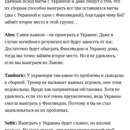
удачный исход матча с Украиной и даже пишут о том, что
их сборная способна выиграть все три оставшихся матча
(два с Украиной и один с Финляндией), благодаря чему БиГ
займёт второе место в этой группе. .
Alen:
Самое важное – не проиграть в Украине. Даже в
случае ничейного результата всё будет зависеть от нас.
Достаточно будет обыграть Финляндию и Украину дома,
тогда мы точно займём второе место. Но я не удивлюсь,
если мы выиграем во Львове.
Tamburic:
У украинцев там какие-то проблемы и скандалы
в сборной. Тренер не вызывает важных игроков, они этим
недовольны. Вроде как напряжённая обстановка. Хотя не
удивлюсь, если это всё очень преувеличено, ведь Украина
смогла выиграть у Финляндии. Поэтому я бы не стал
зацикливаться на их проблемах.
Softic:
Выиграть у Украины будет сложно, но вполне
реально. Не могу сказать, что видел много матчей этой