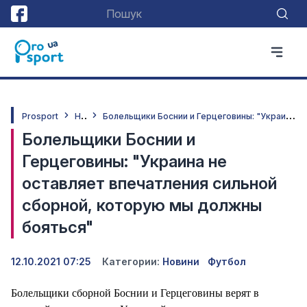
Н
овини
Б
олельщики Боснии и Герцеговины: "Украина не оставляет впечатления сильной сборной, которую мы должны бояться"
Prosport
Болельщики Боснии и
Герцеговины: "Украина не
оставляет впечатления сильной
сборной, которую мы должны
бояться"
12.10.2021 07:25
Категории:
Новини
Футбол
Болельщики сборной Боснии и Герцеговины верят в